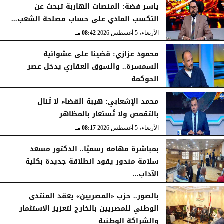
ياسر فضة: المنصات الهاربة تبحث عن
التكسب المادي على حساب مصلحة الشعب...
الأربعاء، 5 أغسطس 2026
08:42 مـ
محمود عزازي: قضينا على عشوائية
السمسرة.. والسوق العقاري يدخل عصر
الحوكمة
الأربعاء، 5 أغسطس 2026
08:19 مـ
محمد الإشعابي: هيبة القضاء لا تُنال
بالتقمص ولا تُستعار بالمظاهر
الأربعاء، 5 أغسطس 2026
08:17 مـ
بمباشرة مهامه رسميًا.. الدكتور مسعد
سلامة مندور يقود انطلاقة جديدة بكلية
الآداب...
الأربعاء، 5 أغسطس 2026
04:51 مـ
بالصور.. حزب «المصريين» يعقد المنتدى
الوطني للمصريين بالخارج لتعزيز الاستثمار
والشراكة الوطنية