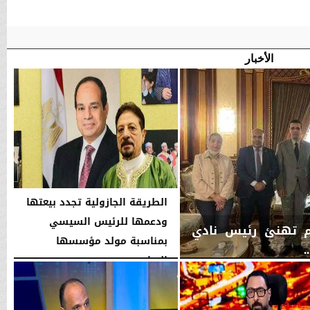
الأخبار
الطريقة الجازولية تجدد بيعتها
ودعمها للرئيس السيسي
اكم تهنئ رئيس نادي
بمناسبة مولد مؤسسها
.
الإمام...
اليوم
الخميس، 6 أغسطس 2026
02:46 مـ