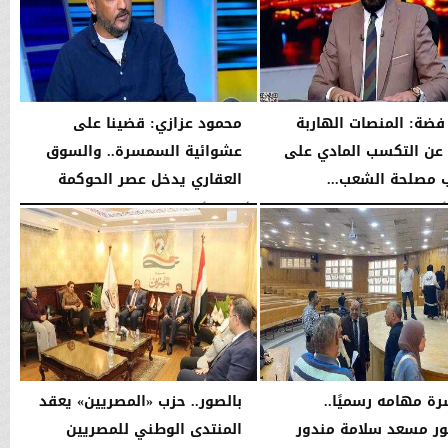
فضة: المنصات الهاربة
محمود عزازي: قضينا على
عن التكسب المادي على
عشوائية السمسرة.. والسوق
مصلحة الشعب...
العقاري يدخل عصر الحوكمة
08:42 مـ
الأربعاء، 5 أغسطس 2026
08:19 مـ
رة مهامه رسميًا..
بالصور.. حزب «المصريين» يعقد
ور مسعد سلامة مندور
المنتدى الوطني للمصريين