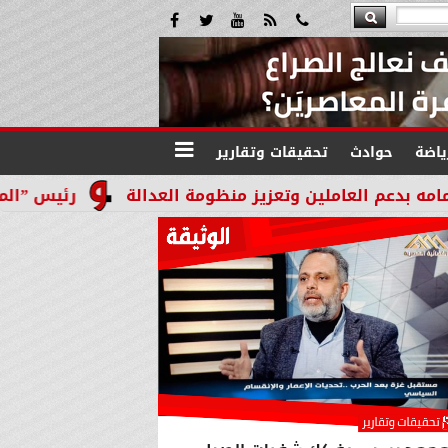
ياضة
حوادث
تحقيقات وتقارير
لين وتعزيز منظومة العدالة
رئيس ”المحمدي ستيل”: 85% من مبيعاتنا أونلاين.. والشفافية سلاحنا لمواجهة تقلبات الأسعار