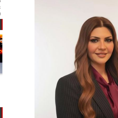
أستاذ كيمياء حيوية: غلي اللبن السايب
في المنازل لا يقضي على الأمراض...