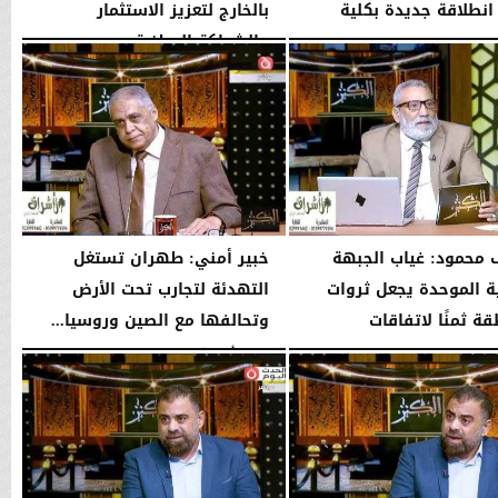
انطلاقة جديدة بكلية
بالخارج لتعزيز الاستثمار
...
والشراكة الوطنية
04:51 مـ
الثلاثاء، 4 أغسطس 2026
11:31 مـ
محمود: غياب الجبهة
خبير أمني: طهران تستغل
ية الموحدة يجعل ثروات
التهدئة لتجارب تحت الأرض
ة ثمنًا لاتفاقات
وتحالفها مع الصين وروسيا...
..
الإثنين، 3 أغسطس 2026
10:37 مـ
10:42 مـ