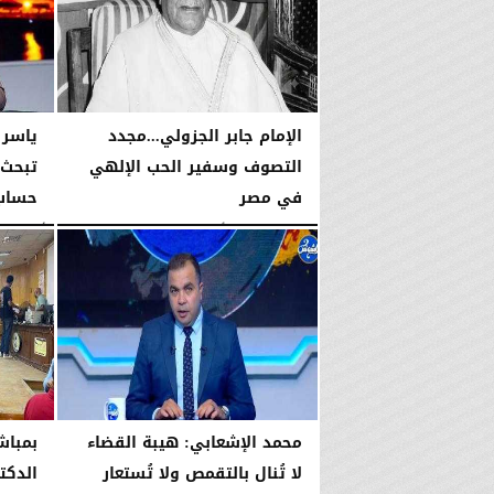
اليوم
الخميس، 6 أغسطس 2026
06:22 مـ
الإمام جابر الجزولي...مجدد
ياسر 
التصوف وسفير الحب الإلهي
تبحث 
في مصر
حساب 
اليوم
الخميس، 6 أغسطس 2026
01:45 مـ
الأربعاء، 5 أغسطس 2026
محمد الإشعابي: هيبة القضاء
بمباش
لا تُنال بالتقمص ولا تُستعار
الدكت