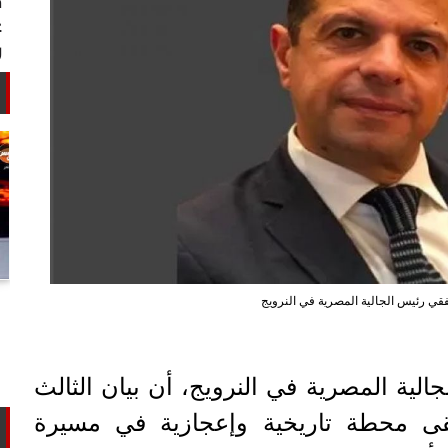
أستاذ كيمياء حيوية: غلي اللبن السايب
قي رئيس الجالية المصرية في النرويج
في المنازل لا يقضي على الأمراض...
الية المصرية في النرويج، أن بيان الثالث
و لعام 2013 سيبقى محطة تاريخية وإعجازية في مسيرة