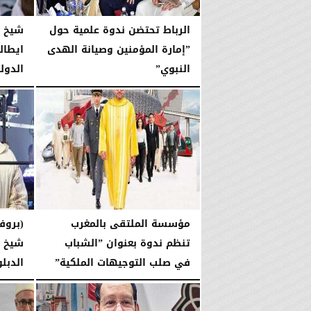
الرباط تحتضن ندوة علمية حول
شيخ ا
”إمارة المؤمنين وصيانة الهدى
ايطال
النبوي” ​
الدول
السبت، 13 يونيو 2026
04:56 مـ
الجمعة، 12 يونيو 2026
مؤسسة الملتقى بالمغرب
(بروفا
تنظم ندوة بعنوان ”الشباب
شيخ ا
في صلب التوجيهات الملكية”
الدبل
السبت، 23 مايو 2026
12:00 مـ
الإثنين، 18 مايو 2026