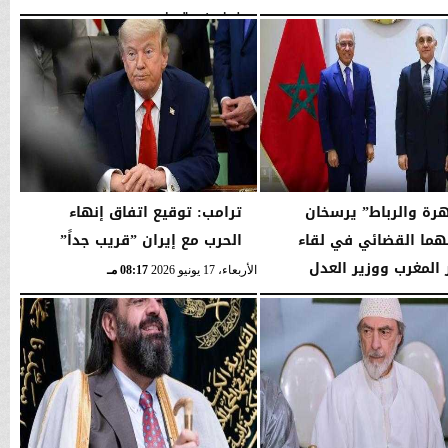
غينون وتبرز...
03:05 مـ
الثلاثاء، 21 يوليو 2026
02:39 مـ
هرة والرباط” يرسخان
ترامب: توقيع اتفاق إنهاء
هما القضائي في لقاء
الحرب مع إيران ”قريب جداً”
المغرب ووزير العدل
الأربعاء، 17 يونيو 2026
08:17 مـ
ي...
08:35 مـ