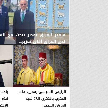
سفير العراق بمصر يبحث مع السف
لدى العراق آفاق تعزيز...
الخميس، 30 يوليو 2026
11:01 مـ
الرئيس السيسى يهنىء ملك
باحث 
المغرب بالذكرى الـ27 لعيد
قدّم 
العرش المجيد
الاعتب