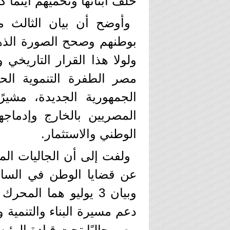
خلف أبنائها وتحميهم أينما كا
وأوضح أن بيان الثالث م
بوطنهم وصحح الصورة الذهني
ولولا هذا القرار التاريخي
مصر الطفرة التنموية الحا
الجمهورية الجديدة، مشيرً
المصريين بالخارج وإدماج
الوطني والاستثمار.
ولفت إلى أن الجاليات المص
وبيان 3 يوليو هما ال
دعم مسيرة البناء والتنمية 
مصر حاليًا تحت قيادة الرئي