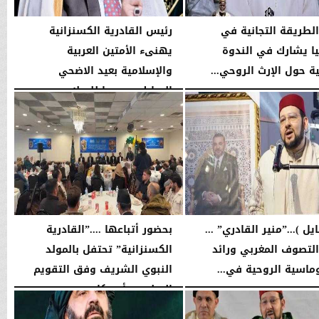
لطريقة التجانية في
رئيس القادرية الكسنزانية
يا يشارك في الندوة
يهنىء الأمتين العربية
ية حول الإرث الروحي...
والإسلامية بعيد الاضحي
المبارك ويدعوا للسلام...
02:30 صـ
الثلاثاء، 26 مايو 2026
02:27 مـ
يل )...”منير القادري” ...
بحضور أتباعها ....”القادرية
لتصوف المغربي ورائد
الكسنزانية” تحتفل بالمولد
وماسية الروحية في...
النبوي الشريف وفق التقويم
الميلادي بأمريكا
10:56 صـ
الأربعاء، 6 مايو 2026
10:46 مـ