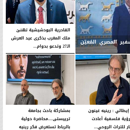
القادرية البودشيشية تهنئ
ملك المغرب بذكرى عيد العرش
ير المصري المُعيّن
الـ27 وتدعو بدوام...
الخميس، 30 يوليو 2026
02:33 مـ
إيطالي : رينيه غينون
بمشاركة باحث بجامعة
رؤية فلسفية أعادت
ترييستى....محاضرة دولية
ار للتراث الروحي...
بالرباط تستعرض فكر رينيه