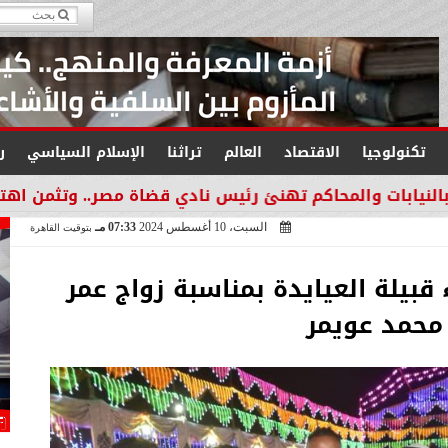
تكنولوجيا
الاقتصاد
العالم
تراثنا
الإسلام السياسي
ر
محاكم تهنئ رئيس نادي قضاة مصر.. وتثمن اهتمامه بدعم العا
السبت، 10 أغسطس 2024
07:33 مـ
بتوقيت القاهرة
بيلة العيايدة بمناسبة زواج عمر
محمد عويمر