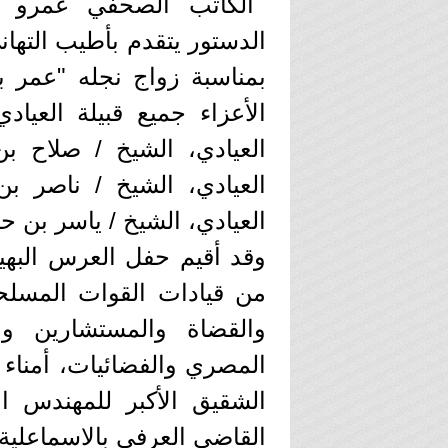
الكاتب الصحفي عمرو ال
الدستور يتقدم بأطيب التهان
بمناسبة زواج نجله "عمر ب
الأعزاء جميع قبيلة العيا
العيادي، الشيخ / صلاح بن
العيادي، الشيخ / ناصر بن
العيادي، الشيخ / ياسر بن ح
‏وقد أقيم حفل العرس البه
من قيادات القوات المسلحة
والقضاة والمستشارين وا
المصري والفضائيات، أمناء 
الشقيق الأكبر للمهندس اب
القاضي العرفي بالاسماعلية.