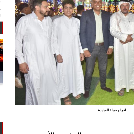
أستاذ كيمياء حيوية: غلي اللبن السايب
في المنازل لا يقضي على الأمراض...
افراح قبيلة العيايدة