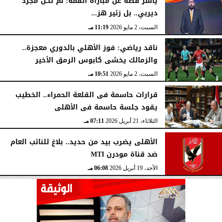
ياسر فضة عن مباراة القمة: لم تكن مجرد
ديربي.. بل زئير هز...
السبت، 2 مايو 2026
11:19 مـ
ناقد رياضي: فوز الأهلي بالدوري معجزة..
والزمالك يخشى كابوس الرمق الأخير
السبت، 2 مايو 2026
10:51 مـ
قرارات حاسمة فى القلعة الحمراء.. الخطيب
يقود جلسة حاسمة فى الأهلى
الثلاثاء، 21 أبريل 2026
07:11 مـ
الأهلى يضرب بيد من حديد.. بلاغ للنائب العام
ضد قناة مودرن MTI
الأحد، 19 أبريل 2026
06:08 مـ