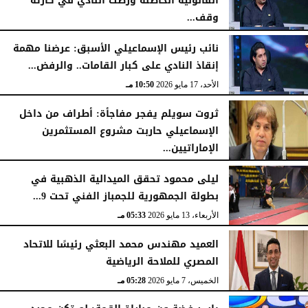
القانونية الخاطئة ورّطت النادي في كارثة
وقف...
الأحد، 17 مايو 2026
10:52 مـ
نائب رئيس الإسماعيلي الأسبق: عرضنا مهمة
إنقاذ النادي على كبار القامات.. والرفض...
الأحد، 17 مايو 2026
10:50 مـ
ثروت سويلم يفجر مفاجأة: أطراف من داخل
الإسماعيلي حاربت مشروع المستثمرين
الإماراتيين...
الأحد، 17 مايو 2026
10:47 مـ
ليلى محمود تحقق الميدالية الذهبية في
بطولة الجمهورية للجمباز الفني تحت 9...
الأربعاء، 13 مايو 2026
05:33 مـ
العميد مهندس محمد البعثي رئيسًا للاتحاد
المصري للملاحة الرياضية
الخميس، 7 مايو 2026
05:28 مـ