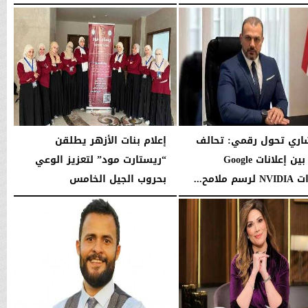
ومحبيه
09:07 مـ
الأحد، 14 يونيو 2026
12:15 مـ
ري تحول رقمي: تحالف
إعلام بنات الأزهر يطلقن
خفي بين إعلانات Google
“ريستارت مود” لتعزيز الوعي
م ملامح...
بحروب الجيل الخامس
07:22 مـ
السبت، 16 مايو 2026
02:40 صـ