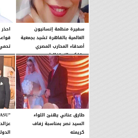
سفيرة منظمة إنسانيون
احذر ”
العالمية بالقاهرة تشيد بجمعية
قواعد
أصدقاء المحارب المصري
تحمي 
وتؤكد: الاحتفالية...
السبت، 4 يوليو 2026
السبت، 4 يوليو 2026
09:09 مـ
طارق عناني يهنئ اللواء
السيد نصر بمناسبة زفاف
عزالدي
كريمته
الدولي