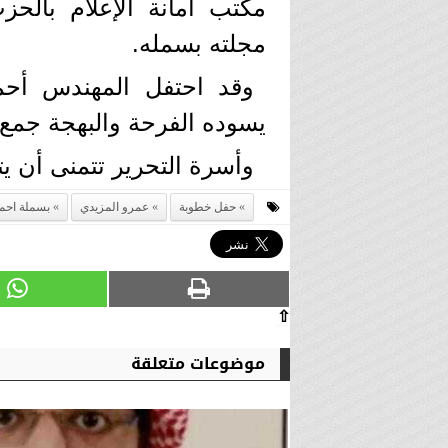
مكتب أمانة الإعلام بالحز
مجلته بسمله.
وقد احتفل المهندس أح
يسوده الفرحة والبهجة جمع أ
وأسرة التحرير تتمنى أن يت
حفل خطوبة
عمرو المزيدي
بسملة احم
⇧
موضوعات متعلقة