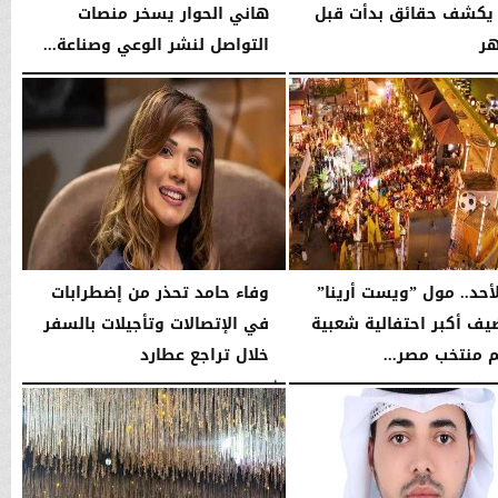
 يكشف حقائق بدأت قبل
هاني الحوار يسخر منصات
التواصل لنشر الوعي وصناعة...
05:10 مـ
السبت، 25 يوليو 2026
11:58 مـ
لأحد.. مول ”ويست أرينا”
وفاء حامد تحذر من إضطرابات
ف أكبر احتفالية شعبية
في الإتصالات وتأجيلات بالسفر
م منتخب مصر...
خلال تراجع عطارد
09:56 مـ
الأحد، 5 يوليو 2026
06:56 مـ