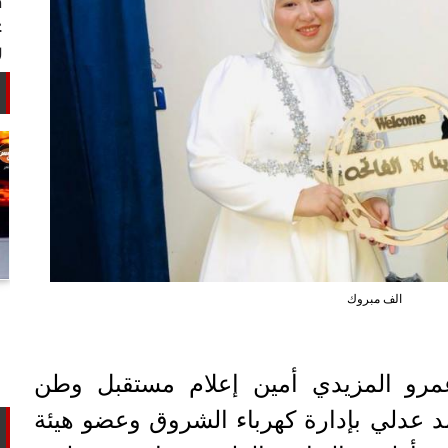
أستاذ كيمياء حيوية: غلي اللبن السايب
الف مبروك
في المنازل لا يقضي على الأمراض...
مرو المزيدي أمين إعلام مستقبل وطن
 عدلي بإدارة كهرباء الشروق وعضو هيئة