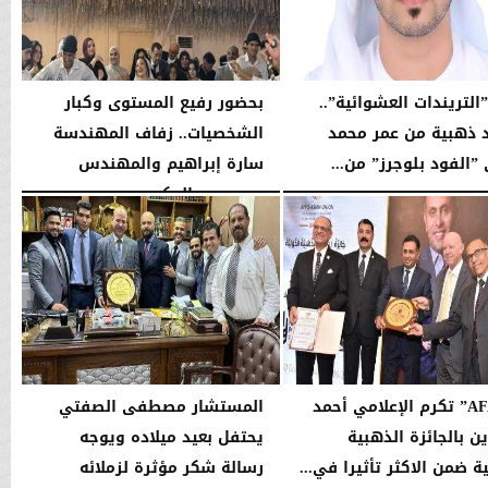
التريندات العشوائية”..
بحضور رفيع المستوى وكبار
 ذهبية من عمر محمد
الشخصيات.. زفاف المهندسة
”الفود بلوجرز” من...
سارة إبراهيم والمهندس
صبري عبدالحكيم
01:28 صـ
الخميس، 2 يوليو 2026
06:04 مـ
”AFASU” تكرم الإعلامي أحمد
المستشار مصطفى الصفتي
ن بالجائزة الذهبية
يحتفل بعيد ميلاده ويوجه
ة ضمن الاكثر تأثيرا في...
رسالة شكر مؤثرة لزملائه