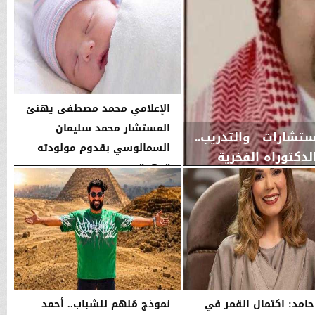
الإعلامي محمد مصطفى يهنئ
المستشار محمد سليمان
شارات والتدريب..
السمالوسي بقدوم مولودته
لدكتوراه الفخرية
”عهد”
الأربعاء، 5 أغسطس 2026
04:47 مـ
حامد: اكتمال القمر في
نموذج مُلهم للشباب.. أحمد