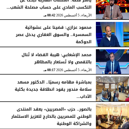
ياسر فضة: المنصات الهاربة تبحث عن
التكسب المادي على حساب مصلحة الشعب...
الأربعاء، 5 أغسطس 2026
08:42 مـ
محمود عزازي: قضينا على عشوائية
السمسرة.. والسوق العقاري يدخل عصر
الحوكمة
الأربعاء، 5 أغسطس 2026
08:19 مـ
محمد الإشعابي: هيبة القضاء لا تُنال
بالتقمص ولا تُستعار بالمظاهر
الأربعاء، 5 أغسطس 2026
08:17 مـ
بمباشرة مهامه رسميًا.. الدكتور مسعد
سلامة مندور يقود انطلاقة جديدة بكلية
الآداب...
الأربعاء، 5 أغسطس 2026
04:51 مـ
بالصور.. حزب «المصريين» يعقد المنتدى
الوطني للمصريين بالخارج لتعزيز الاستثمار
والشراكة الوطنية