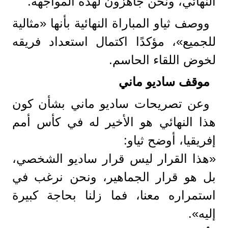
النهائي، ونحن جاهزون لهذه المواجهة.
ووصف ثياو المباراة النهائية بأنها «مثالية
للجميع»، مؤكدًا اكتمال استعداد فريقه
لخوض اللقاء الحاسم.
موقف ساديو ماني
وعن تصريحات ساديو ماني بشأن كون
هذا النهائي هو الأخير له في كأس أمم
إفريقيا، أوضح ثياو:
«هذا القرار ليس قرار ساديو الشخصي،
بل هو قرار الجماهير، ونحن نرغب في
استمراره معنا، فما زلنا بحاجة كبيرة
إليه».