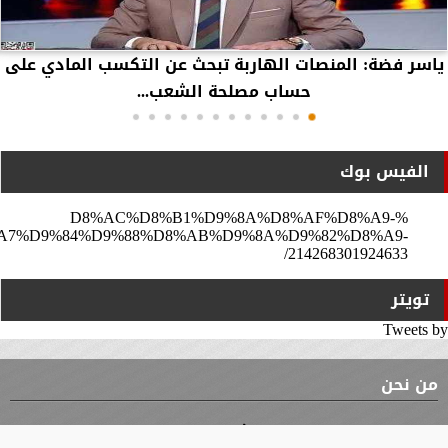
ياسر فضة: المنصات الهاربة تبحث عن التكسب المادي على
حساب مصلحة الشعب...
الفيس بوك
%D8%AC%D8%B1%D9%8A%D8%AF%D8%A9-
A7%D9%84%D9%88%D8%AB%D9%8A%D9%82%D8%A9-
214268301924633/
تويتر
Tweets by
من نحن