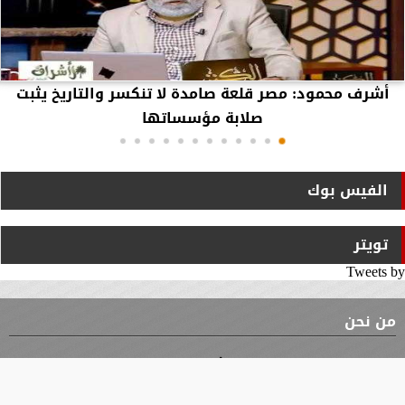
أشرف محمود: مصر قلعة صامدة لا تنكسر والتاريخ يثبت
صلابة مؤسساتها
الفيس بوك
تويتر
Tweets by
من نحن