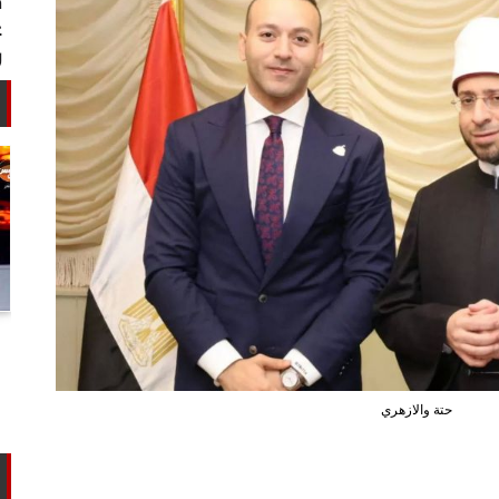
أستاذ كيمياء حيوية: غلي اللبن السايب
في المنازل لا يقضي على الأمراض...
حتة والازهري