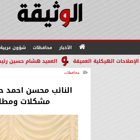
الأخبار
محافظات
شؤون عربية
كلية العميقة
العميد هشام حسين رئيسًا لقطاع مباحث 
محافظات
2026-02-04 04:54:11
النائب محسن احمد حت
مشكلات ومطالب