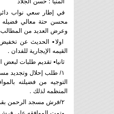
المنيا : حسن الجلاد
في إطار سعي نواب دائرة 
محسن حتة معالي فضيله الد
وعرض العديد من المطالب ع
اولا▪️ الحديث عن تخفيض 
القيمه الإيجارية للفدان .
ثانيا▪️ تقديم طلبات لبعض ا
١/ طلب إحلال وتجديد مسج
التوجيه من فضيلته بالموا
المنظمه لذلك .
٢/فرش مسجد الرحمن بقريه حميده الجندي ،
وتمت الموافقه علي فرش ا