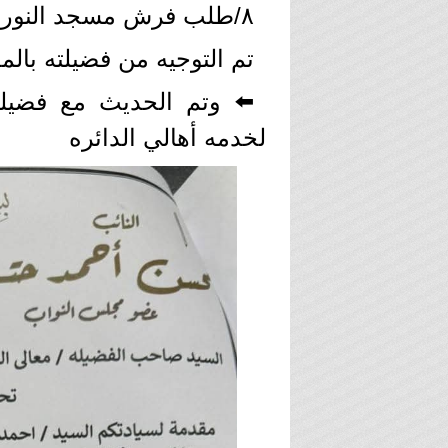
٨/طلب فرش مسجد النور بقريه نزله دهروط ،
تم التوجيه من فضيلته بالمع
⬅️ وتم الحديث مع فضيلت
لخدمه أهالي الدائره