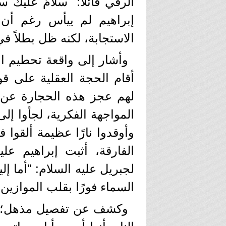
الرقي قائلاً: "سلامٌ عليك 
إبراهيم لم ييأس رغم أن 
الاستجابة، لكنه ظل بطلاً 
وأشار إلى واقعة تحطيم ال
أقام الحجة العقلية على ق
لهم عجز هذه الحجارة عن 
المواجهة الفكرية، لجأوا 
وأوقدوا نارًا عظيمة ألقوا ف
الفارقة، أثبت إبراهيم عل
لجبريل عليه السلام: "أما إل
السماء فورًا بقلب الموازين ال
وكشف عن تفصيل مذهل؛ حي