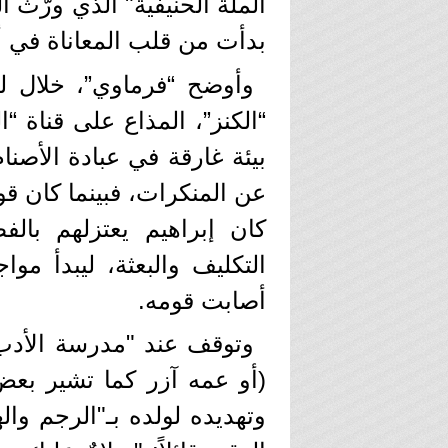
الملة الحنيفية" الذي ورّث ا
بدأت من قلب المعاناة في أ
وأوضح “فرماوي”، خلال لق
“الكنز”، المذاع على قناة “
بيئة غارقة في عبادة الأصنام
عن المنكرات، فبينما كان ق
كان إبراهيم يعتزلهم با
التكليف والبعثة، ليبدأ موا
أصابت قومه.
وتوقف عند "مدرسة الأدب 
(أو عمه آزر كما تشير بعض
وتهديده لولده بـ"الرجم واله