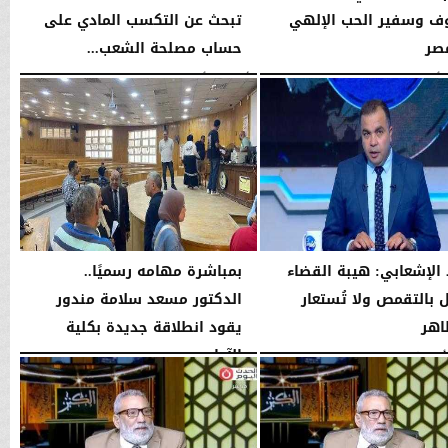
ف وسفير الحب الإلهي
تبحث عن التكسب المادي على
صر
حساب مصلحة الشعب...
01:45 مـ
الأربعاء، 5 أغسطس 2026
08:42 مـ
الإشعابي: هيبة القضاء
بمباشرة مهامه رسميًا..
ال بالتقمص ولا تُستعار
الدكتور مسعد سلامة مندور
اهر
يقود انطلاقة جديدة بكلية
الآداب...
08:17 مـ
الأربعاء، 5 أغسطس 2026
04:51 مـ