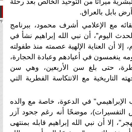
لبشرية ميراثًا من التوحيد الخالص بعد رحلة
رض بابل بالعراق.
by
ائه مع الإعلامي أشرف محمود، ببرنامج
الحدث اليوم”، أن نبي الله إبراهيم نشأ في
، إلا أن العناية الإلهية عصمته منذ طفولته
ومه ينغمسون في أعيادهم وعبادة الحجارة،
لفطرة، حتى بلغ سن الأربعين، وهي سن
جهته التاريخية مع الانتكاسة الفطرية التي
الإبراهيمي" في الدعوة، خاصة مع والده
 التفسيرات)، موضحًا أنه رغم جحود آزر
جر"، إلا أن نبي الله إبراهيم قابله بمنتهى