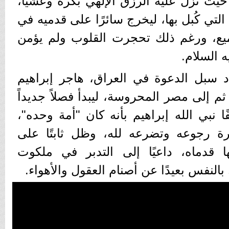
، حيث نزل عليه الرزق الإلهي بكره وعشيًا،
التي كُبل بها، ليخرج سائرًا على قدميه في
يع، ورغم ذلك تحجرت القلوب ولم يؤمن
 السلام.
د سبل الدعوة في العراق، هاجر إبراهيم
 ثم إلى مصر المحروسة، ليبدأ فصلاً جديداً
 نبي الله إبراهيم بأنه كان "أمة وحده"،
كثرة رجوعه وتضرعه لله، وظل ثابتًا على
 قدماه، داعيًا إلى التدبر في ملكوت
بالنفس بعيدًا عن أصنام العقول والأهواء.