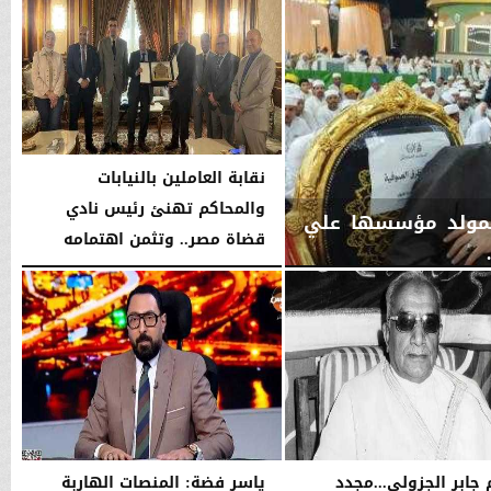
نقابة العاملين بالنيابات
والمحاكم تهنئ رئيس نادي
ل بمولد مؤسسها علي
قضاة مصر.. وتثمن اهتمامه
بدعم...
الخميس، 6 أغسطس 2026
06:22 مـ
 جابر الجزولي...مجدد
ياسر فضة: المنصات الهاربة