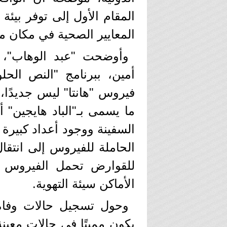
المقام الأول إلى توفر بيئة
المعايير الصحية في مكان م
وأوضحت "عبد الوهاب"، خ
أمين، ببرنامج "النص الحل
فيروس "هانتا" ليس جديدًا
ما يسمى بـ"الباد هايجين"
السفينة ووجود أعداد كبير
الحاملة للفيروس إلى انتقا
للقوارض تحمل الفيروس ا
الأماكن سيئة التهوية.
وحول تسجيل حالات وفاة
يكون مميتًا في حالات معين