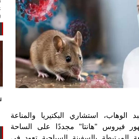
خبير أمني: طهران تستغل التهدئة
لتجارب تحت الأرض وتحالفها مع الصين
ت
وروسيا...
 الوهاب، استشاري البكتيريا والمناعة
ور فيروس "هانتا" مجددًا على الساحة
ة المرتبطة بالسفينة السياحية تعود في