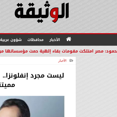
الأخبار
محافظات
شؤون عربية
كت مقومات بقاء إلهية حمت مؤسساتها من مصير دول الم
الأخبار
2026-05-09 22:02:09
ليست مجرد إنفلونزا..
مميتة