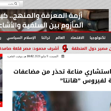
تكنولوجيا
الاقتصاد
العالم
تراثنا
الإسلام السياسي
ر
نطقة
أشرف محمود: مصر قلعة صامدة لا تنكسر والتار
السبت، 9 مايو 2026
10:02 مـ
بتوقيت القاهرة
 استشاري مناعة تحذر من مضاعفات
 لفيروس ”هانتا”