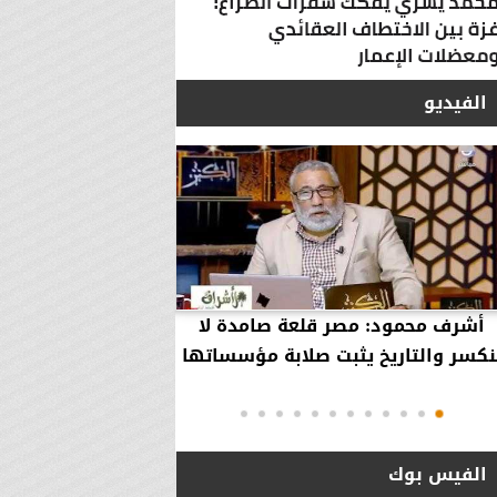
الفيديو
أشرف محمود: مصر قلعة صامدة لا
أشرف محمود: مصر 
نكسر والتاريخ يثبت صلابة مؤسساتها
بقاء إلهية حمت مؤ
دول..
الفيس بوك