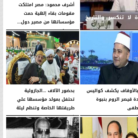
أشرف محمود: مصر امتلكت
مقومات بقاء إلهية حمت
لا تنكسر والتاريخ
مؤسساتها من مصير دول...
الجمعة، 7 أغسطس 2026
10:12 مـ
بالأوقاف يكشف كواليس
بحضور الآلاف ...الجازولية
 قيصر الروم بنبوة
تحتفل بمولد مؤسسها علي
طفى
طريقتها الخاصة وتنظم ليلة
في...
10:04 مـ
الجمعة، 7 أغسطس 2026
11:31 صـ