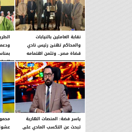
نقابة العاملين بالنيابات
الطري
والمحاكم تهنئ رئيس نادي
ودعمه
قضاة مصر.. وتثمن اهتمامه
بمناس
بدعم...
الإمام.
الخميس، 6 أغسطس 2026
06:22 مـ
الخميس، 6 أغسطس 2026
ياسر فضة: المنصات الهاربة
محمود
تبحث عن التكسب المادي على
عشوائ