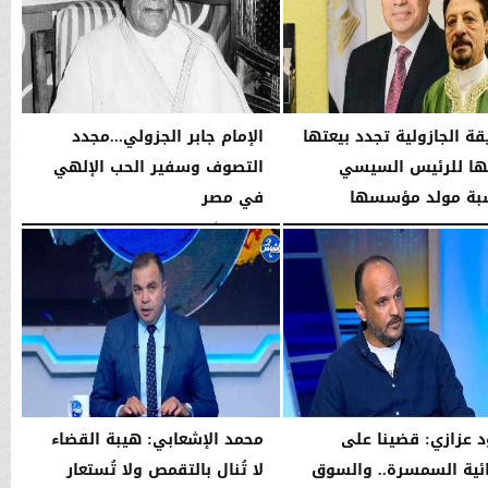
قة الجازولية تجدد بيعتها
الإمام جابر الجزولي...مجدد
ا للرئيس السيسي
التصوف وسفير الحب الإلهي
بة مولد مؤسسها
في مصر
..
الخميس، 6 أغسطس 2026
01:45 مـ
02:46 مـ
 عزازي: قضينا على
محمد الإشعابي: هيبة القضاء
ية السمسرة.. والسوق
لا تُنال بالتقمص ولا تُستعار