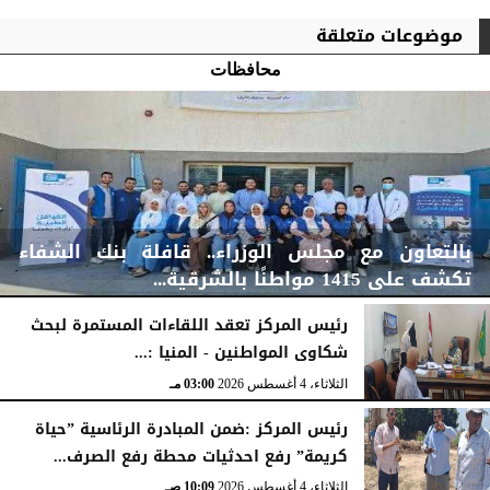
موضوعات متعلقة
محافظات
بالتعاون مع مجلس الوزراء.. قافلة بنك الشفاء
تكشف على 1415 مواطنًا بالشرقية...
رئيس المركز تعقد اللقاءات المستمرة لبحث
شكاوى المواطنين - المنيا :...
الخميس، 6 أغسطس 2026
04:59 مـ
الثلاثاء، 4 أغسطس 2026
03:00 مـ
رئيس المركز :ضمن المبادرة الرئاسية ”حياة
كريمة” رفع احدثيات محطة رفع الصرف...
الثلاثاء، 4 أغسطس 2026
10:09 صـ