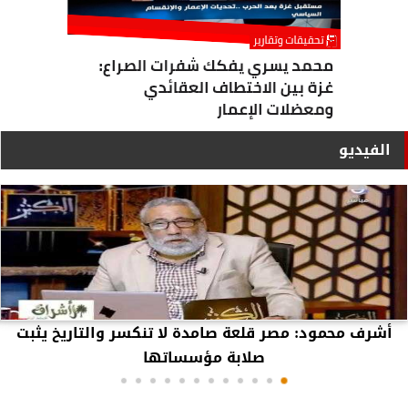
الفيديو
أشرف محمود: مصر قلعة صامدة لا تنكسر والتاريخ يثبت
صلابة مؤسساتها