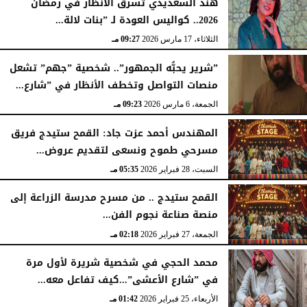
هند السعديدي تسرق الأنظار في رمضان
2026.. كواليس العودة لـ ”بنات لالة...
الثلاثاء، 17 مارس 2026
09:27 مـ
”شرير يحبُّه الجمهور”.. شخصية ”جهم” تشعل
منصات التواصل وتخطف الأنظار في ”شارع...
الجمعة، 6 مارس 2026
09:23 مـ
المهندس أحمد عزت جاد: القمح ستيدج فريق
مسرحي طموح ونسعى لتقديم عروض...
السبت، 28 فبراير 2026
05:35 مـ
القمح ستيدج .. من مسرح مدرسة الزراعة إلى
منصة صناعة نجوم الفن...
الجمعة، 27 فبراير 2026
02:18 مـ
محمد الحجي في شخصية شريرة لأول مرة
في ”شارع الأعشى”...كيف تفاعل معه...
الأربعاء، 25 فبراير 2026
01:42 مـ