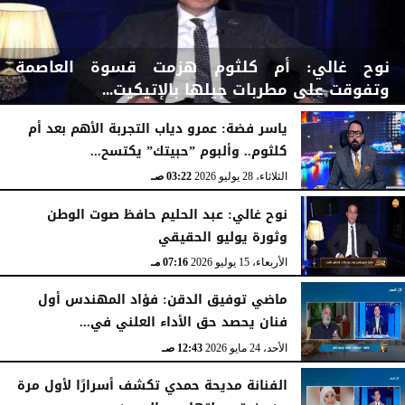
نوح غالي: أم كلثوم هزمت قسوة العاصمة
وتفوقت على مطربات جيلها بالإتيكيت...
ياسر فضة: عمرو دياب التجربة الأهم بعد أم
كلثوم.. وألبوم ”حبيتك” يكتسح...
الثلاثاء، 28 يوليو 2026
05:03 مـ
الثلاثاء، 28 يوليو 2026
03:22 صـ
نوح غالي: عبد الحليم حافظ صوت الوطن
وثورة يوليو الحقيقي
الأربعاء، 15 يوليو 2026
07:16 مـ
ماضي توفيق الدقن: فؤاد المهندس أول
فنان يحصد حق الأداء العلني في...
الأحد، 24 مايو 2026
12:43 صـ
الفنانة مديحة حمدي تكشف أسرارًا لأول مرة