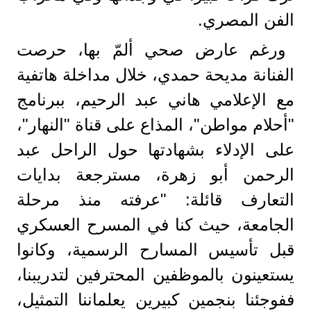
الفن المصري.
ورغم عارض صحي ألمّ بها، حرصت
الفنانة مديحة حمدي، خلال مداخلة هاتفية
مع الإعلامي هاني عبد الرحيم، ببرنامج
"أحلام مواطن"، المذاع على قناة "النهار"،
على الإدلاء بشهادتها حول الراحل عبد
الرحمن أبو زهرة، مسترجعة بدايات
التعارف قائلة: "عرفته منذ مرحلة
الجامعة، حيث كنا في المسرح العسكري
قبل تأسيس المسارح الرسمية، وكانوا
يستعينون بالموظفين المحترفين لتدريبنا،
ففوجئنا بنجمين كبيرين يعلماننا التمثيل،