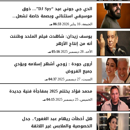
الدي جي جوني عيد “DJ Spy”… ذوق
موسيقي استثنائي وبصمة خاصة تشعل...
الجمعة، 16 يناير 2026
06:33 مـ
يوسف زيدان: شاهدت فيلم الملحد وظننت
أنه من إنتاج الأزهر
الأحد، 28 ديسمبر 2025
05:16 مـ
أروى جودة : زوجي أشهر إسلامه ويؤدي
جميع الفروض
السبت، 27 ديسمبر 2025
04:37 مـ
محمد فؤاد يختتم 2025 بمفاجأة فنية جديدة
الخميس، 25 ديسمبر 2025
04:15 مـ
هل أخطأت ريهام عبد الغفور؟.. جدل
الخصوصية والملابس غير اللائقة