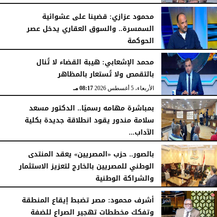
محمود عزازي: قضينا على عشوائية
السمسرة.. والسوق العقاري يدخل عصر
الحوكمة
الأربعاء، 5 أغسطس 2026
08:19 مـ
محمد الإشعابي: هيبة القضاء لا تُنال
بالتقمص ولا تُستعار بالمظاهر
الأربعاء، 5 أغسطس 2026
08:17 مـ
بمباشرة مهامه رسميًا.. الدكتور مسعد
سلامة مندور يقود انطلاقة جديدة بكلية
الآداب...
الأربعاء، 5 أغسطس 2026
04:51 مـ
بالصور.. حزب «المصريين» يعقد المنتدى
الوطني للمصريين بالخارج لتعزيز الاستثمار
والشراكة الوطنية
الثلاثاء، 4 أغسطس 2026
11:31 مـ
أشرف محمود: مصر تضبط إيقاع المنطقة
وتفكك مخططات تهجير الصراع للضفة