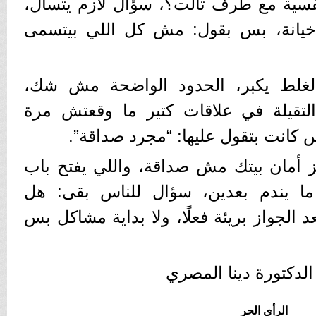
نفسية مع طرف تالت؟، سؤال لازم يتسأل،
يانة، بس بقول: مش كل اللي بيتسمى
الغلط يكبر، الحدود الواضحة مش شك،
التقيلة في علاقات كتير ما وقعتش مرة
 كانت بتقول عليها: “مجرد صداقة”.
هز أمان بيتك مش صداقة، واللي يفتح باب
ا يندم بعدين، سؤال للناس بقى: هل
الجواز بريئة فعلًا، ولا بداية مشاكل بس
 الدكتورة دينا المصري
الرأي الحر