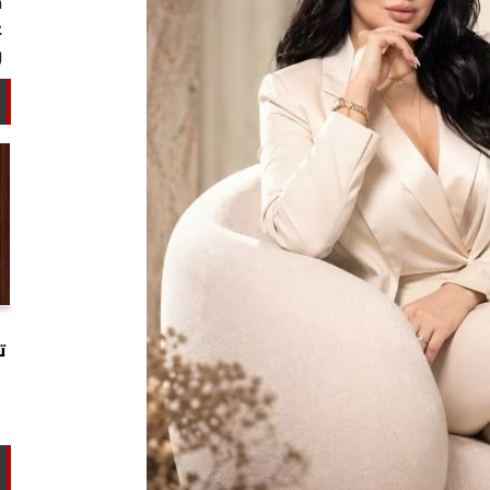
خبير أمني: طهران تستغل التهدئة
لتجارب تحت الأرض وتحالفها مع الصين
ت
وروسيا...