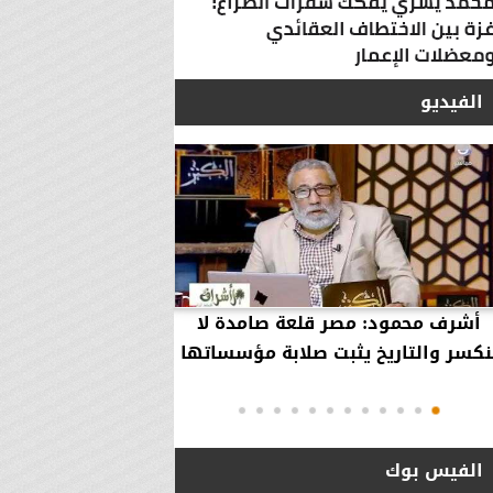
الفيديو
أشرف محمود: مصر قلعة صامدة لا
أشرف محمود: مصر 
نكسر والتاريخ يثبت صلابة مؤسساتها
بقاء إلهية حمت مؤ
دول..
الفيس بوك