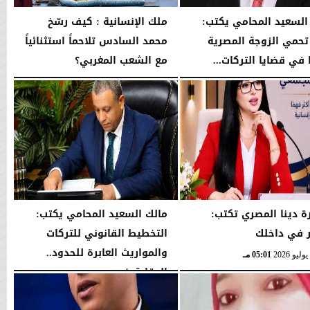
السعيد المحامي يكتب:
ملك الإنسانية : كيف رسّخ
حمي الزوجة المصرية
محمد السادس تلاحماً استثنائياً
في قضايا التركات...
مع الشعب المغربي؟
02:34 صـ
الثلاثاء، 28 يوليو 2026
12:25 صـ
ة دينا المصري تكتب:
مالك السعيد المحامي يكتب:
 في داخلك
التخطيط القانوني للتركات
والمواريث العابرة للحدود..
05:01 مـ
الوقاية خير...
الخميس، 23 يوليو 2026
05:02 مـ