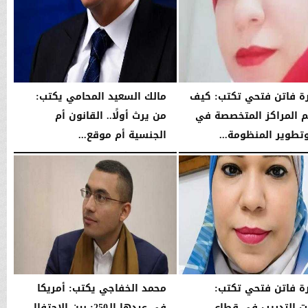
ة فاتن فتحي تكتب: كيف
مالك السعيد المحامي يكتب:
المراكز المتخصصة في
من يرث أولًا.. القانون أم
تطوير المنظومة...
الجنسية أم موقع...
01:56 مـ
الخميس، 16 يوليو 2026
02:59 مـ
ة فاتن فتحي تكتب:
محمد الخفاجي يكتب: أمريكا
ت التدريب في قطاع
في عيدها الـ250: بين الاحتفال