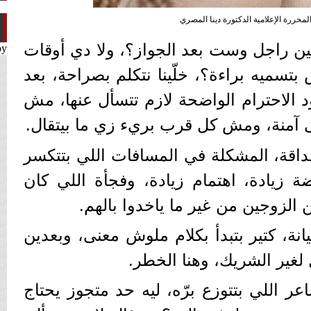
المحررة الإعلامية الدكتورة دينا المصري
 بين راجل وست بعد الجواز؟، ولا دي أوقات
by
 بتسميه براءة؟، خلّينا نتكلم بصراحة، بعد
د الاحترام الواضحة لازم تتسأل عنها، مش
 آمنة، ومش كل قرب بريء زي ما بيتقال.
قة، المشكلة في المسافات اللي بتتكسر
ة زيادة، اهتمام زيادة، وفجأة اللي كان
الزوجين من غير ما ياخدوا بالهم.
يانة، كتير بتبدأ بكلام ملوش معنى، وبعدين
 لغير الشريك، وهنا الخطر.
عر اللي بتتوزع برّه، ليه حد متجوز يحتاج