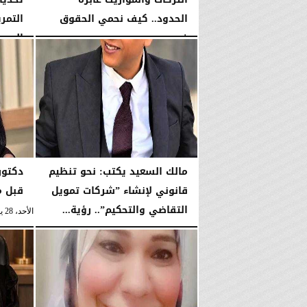
الحدود.. كيف نحمي الحقوق
التمر
في...
المسني
الأحد، 12 يوليو 2026
06:50 مـ
السبت، 11 يوليو 2026
مالك السعيد يكتب: نحو تنظيم
دكتور
قانوني لإنشاء ”شركات تمويل
قبل م
التقاضي والتحكيم”.. رؤية...
الأحد، 28 يونيو 2026
السبت، 4 يوليو 2026
09:16 مـ