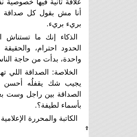
علاقة تانية فيها خصوصية 
أنا مش بقول كل صداقة خ
بريء بريء.
الذكاء إنك ما تستناش 
الحدود احترام، والحقيقة 
واحدة، بدأت من حاجة الناس
الخلاصة: الصداقة اللي ت
يجيب شك يقفلُه أحسن م
الصداقة بين راجل وست بعد 
بأسماء لطيفة؟.
الكاتبة والمحررة الإعلامية
⇧