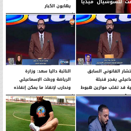
فت للسوشيال ميديا
يهابون الكبار
الأحد، 5 يوليو 2026
09:10 مـ
شار القانوني السابق
​النائبة داليا سعد: وزارة
اعيلي يفجر قنبلة
الرياضة ورطت الإسماعيلي
ية قد تقلب موازين هبوط
ونحارب لإنقاذ ما يمكن إنقاذه
ويش
الأحد، 7 يونيو 2026
01:15 صـ
01:17 صـ