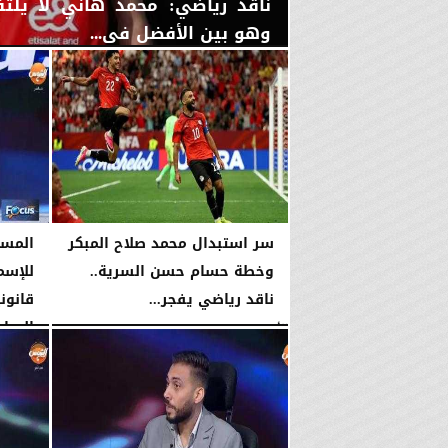
ناقد رياضي: محمد هاني لا يلت
وهو بين الأفضل في...
الأحد، 5 يوليو 2026
09:14 مـ
سر استبدال محمد صلاح المبكر
المست
وخطة حسام حسن السرية..
للإسم
ناقد رياضي يفجر...
قانون
الدرا
الأحد، 28 يونيو 2026
01:27 صـ
الأحد، 7 يونيو 2026