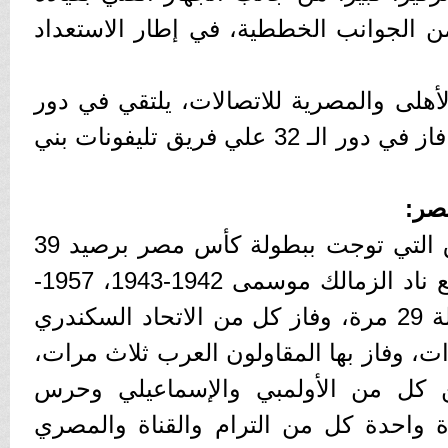
 الجوانب الخططية، في إطار الاستعداد
لأهلى والمصرية للاتصالات، يلتقي في دور
الـ 16 مع فريق فاركو الذي فاز في دور الـ 32 علي فريق تليفونات بني
مصر:
ويتصدر الأهلى قائمة الفرق التي توجت ببطولة كأس مصر برصيد 39
مرة، منها مرتان مناصفة مع ناد الزمالك موسمى 1942-1943، 1957-
1958، وفاز الزمالك بالبطولة 29 مرة، وفاز كل من الاتحاد السكندري
ت، وفاز بها المقاولون العرب ثلاث مرات،
ن كل من الأولمبي والإسماعيلي وحرس
رة واحدة كل من الترام والقناة والمصري