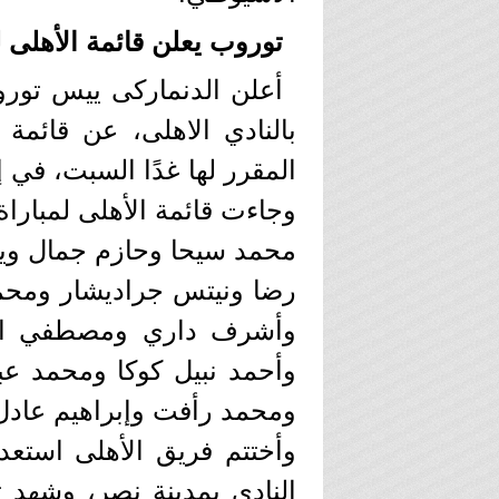
توروب يعلن قائمة الأهلى ل
أعلن الدنماركى ييس توروب
بالنادي الاهلى، عن قائمة
المقرر لها غدًا السبت، ف
وجاءت قائمة الأهلى لمباراة 
محمد سيحا وحازم جمال ويا
رضا ونيتس جراديشار وم
وأشرف داري ومصطفي ال
وأحمد نبيل كوكا ومحمد عبد
ومحمد رأفت وإبراهيم عادل
وأختتم فريق الأهلى استعدا
النادي بمدينة نصر، وشهد تر