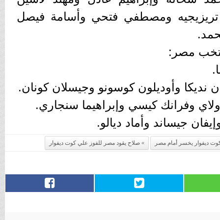
تريزيجيه ومصطفي فتحي وأسامة فيصل
مد.
نتخب مصر:
.
ن نديكا وأوديلون كوسونو وجيسلان كونان.
لاي وفرانك كيسي وإبراهيما سنجاري.
يفان جيساند وأماد ديالو.
وت ديفوار يخسر أمام مصر
صلاح يقود مصر للفوز علي كوت ديفوار