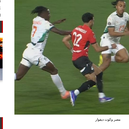
أستاذ كيمياء حيوية: غلي اللبن السايب
في المنازل لا يقضي على الأمراض...
مصر وكوت ديفوار