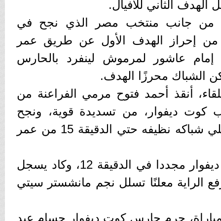
الهدف الثاني للأفيال.
ي من جانب منتخب مصر الذي نجح في
اللقاء من إحراز الهدف الأول عن طريق عمر
مام عاشور لمرموش لينفرد بالحارس
ن الشباك محرزًا الهدف.
من عمر اللقاء، أنقذ أحمد فتوح مرمي الفراعنة من
كوت ديفوار، من تسديدة قوية، ونجح
منتخب مصر في الحفاظ علي شباكه نظيفه حتي الدقيقة 15 من عمر
وهدد مرموش مرمي كوت ديفوار مجددا في الدقيقة 12، وكاد يسجل
فع الراية معلنًا تسلل نجم مانشستر سيتي
2 من عمر المباراة، حرم حارس كوت ديفوار حسام عبد