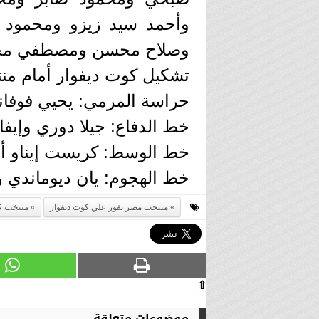
وأحمد سيد زيزو ومحمود 
وصلاح محسن ومصطفي مح
تشكيل كوت ديفوار أمام م
حراسة المرمي: يحيي فوفانا
خط الدفاع: جيلا دوري وإيفا
خط الوسط: كريست إيناو أو
خط الهجوم: يان ديوماندي وإ
منتخب مصر يفوز علي كوت ديفوار
منتخب ك
⇧
موضوعات متعلقة