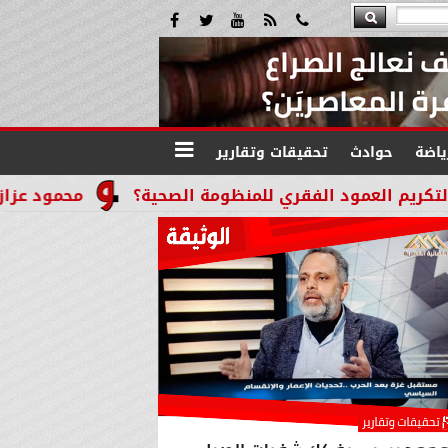
ياضة
حوادث
تحقيقات وتقارير
عمود الفقري للمنظومة الصحية؟
محمود عزازي: نتدخل ف