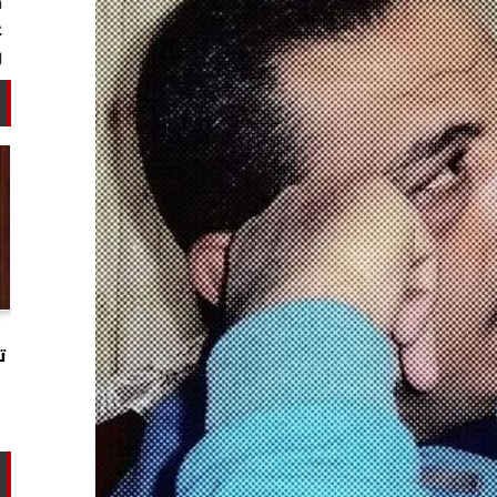
خبير أمني: طهران تستغل التهدئة
لتجارب تحت الأرض وتحالفها مع الصين
ت
وروسيا...