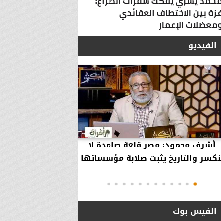
الفيديو
أشرف محمود: مصر قلعة صامدة لا
أشرف محمود: مصر 
نكسر والتاريخ يثبت صلابة مؤسساتها
بقاء إلهية حمت مؤ
دول..
الفيس بوك