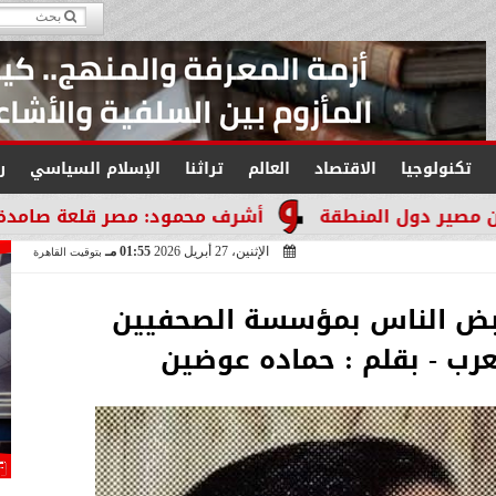
تكنولوجيا
الاقتصاد
العالم
تراثنا
الإسلام السياسي
ر
لمنطقة
أشرف محمود: مصر قلعة صامدة لا تنكسر والت
الإثنين، 27 أبريل 2026
01:55 مـ
بتوقيت القاهرة
نبض الناس بمؤسسة الصحفيين
لعرب - بقلم : حماده عوضين