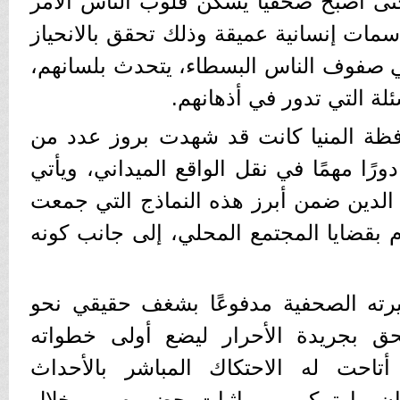
تى أصبح صحفياً يسكن قلوب الناس الأمر
 سمات إنسانية عميقة وذلك تحقق بالانحياز
في صفوف الناس البسطاء، يتحدث بلسانهم،
لة التي تدور في أذهانهم.
ظة المنيا كانت قد شهدت بروز عدد من
ورًا مهمًا في نقل الواقع الميداني، ويأتي
لدين ضمن أبرز هذه النماذج التي جمعت
ام بقضايا المجتمع المحلي، إلى جانب كونه
رته الصحفية مدفوعًا بشغف حقيقي نحو
حق بجريدة الأحرار ليضع أولى خطواته
أتاحت له الاحتكاك المباشر بالأحداث
عان ما تمكن من إثبات حضوره من خلال