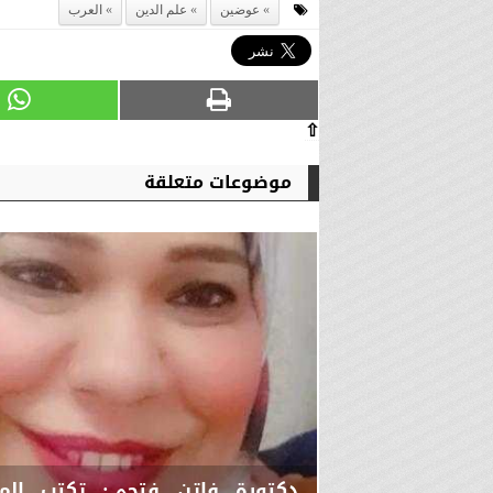
عوضين
علم الدين
العرب
⇧
موضوعات متعلقة
دكتورة فاتن فتحي: تكتب الم