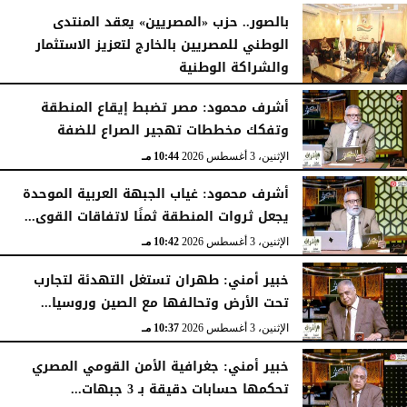
الأربعاء، 5 أغسطس 2026
04:51 مـ
بالصور.. حزب «المصريين» يعقد المنتدى
الوطني للمصريين بالخارج لتعزيز الاستثمار
والشراكة الوطنية
الثلاثاء، 4 أغسطس 2026
11:31 مـ
أشرف محمود: مصر تضبط إيقاع المنطقة
وتفكك مخططات تهجير الصراع للضفة
الإثنين، 3 أغسطس 2026
10:44 مـ
أشرف محمود: غياب الجبهة العربية الموحدة
يجعل ثروات المنطقة ثمنًا لاتفاقات القوى...
الإثنين، 3 أغسطس 2026
10:42 مـ
خبير أمني: طهران تستغل التهدئة لتجارب
تحت الأرض وتحالفها مع الصين وروسيا...
الإثنين، 3 أغسطس 2026
10:37 مـ
خبير أمني: جغرافية الأمن القومي المصري
تحكمها حسابات دقيقة بـ 3 جبهات...