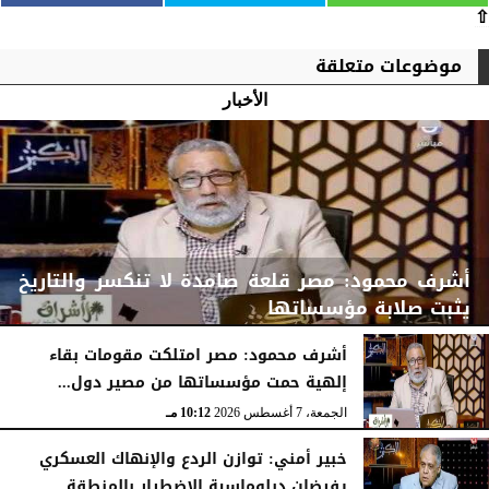
⇧
موضوعات متعلقة
الأخبار
أشرف محمود: مصر قلعة صامدة لا تنكسر والتاريخ
يثبت صلابة مؤسساتها
أشرف محمود: مصر امتلكت مقومات بقاء
إلهية حمت مؤسساتها من مصير دول...
الجمعة، 7 أغسطس 2026
10:15 مـ
الجمعة، 7 أغسطس 2026
10:12 مـ
خبير أمني: توازن الردع والإنهاك العسكري
يفرضان دبلوماسية الاضطرار بالمنطقة