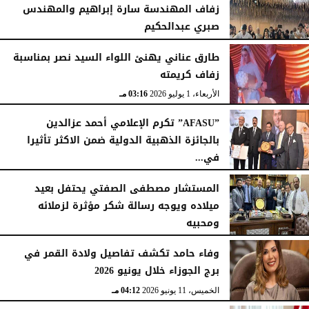
زفاف المهندسة سارة إبراهيم والمهندس
صبري عبدالحكيم
الخميس، 2 يوليو 2026
06:04 مـ
طارق عناني يهنئ اللواء السيد نصر بمناسبة
زفاف كريمته
الأربعاء، 1 يوليو 2026
03:16 مـ
”AFASU” تكرم الإعلامي أحمد عزالدين
بالجائزة الذهبية الدولية ضمن الاكثر تأثيرا
في...
الإثنين، 15 يونيو 2026
09:07 مـ
المستشار مصطفى الصفتي يحتفل بعيد
ميلاده ويوجه رسالة شكر مؤثرة لزملائه
ومحبيه
الأحد، 14 يونيو 2026
12:15 مـ
وفاء حامد تكشف تفاصيل ولادة القمر في
برج الجوزاء خلال يونيو 2026
الخميس، 11 يونيو 2026
04:12 مـ