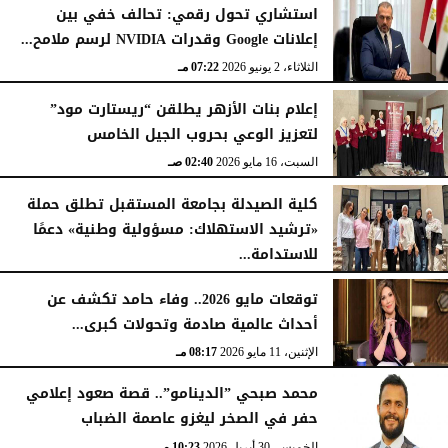
استشاري تحول رقمي: تحالف خفي بين
إعلانات Google وقدرات NVIDIA لرسم ملامح...
الثلاثاء، 2 يونيو 2026
07:22 مـ
إعلام بنات الأزهر يطلقن “ريستارت مود”
لتعزيز الوعي بحروب الجيل الخامس
السبت، 16 مايو 2026
02:40 صـ
كلية الصيدلة بجامعة المستقبل تطلق حملة
«ترشيد الاستهلاك: مسؤولية وطنية» دعمًا
للاستدامة...
السبت، 16 مايو 2026
02:33 صـ
توقعات مايو 2026.. وفاء حامد تكشف عن
أحداث عالمية صادمة وتحولات كبرى...
الإثنين، 11 مايو 2026
08:17 مـ
محمد صبحي ”الدينامو”.. قصة صعود إعلامي
حفر في الصخر ليغزو عاصمة الضباب
الخميس، 30 أبريل 2026
10:23 مـ