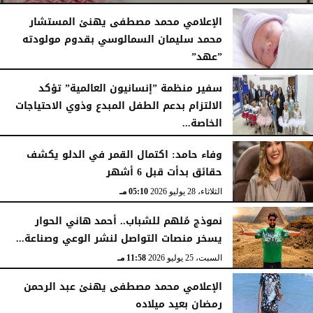
الإعلامي محمد مصطفى يهنئ المستشار
محمد سليمان السمالوسي بقدوم مولودته
”عهد”
الجمعة، 7 أغسطس 2026
04:14 مـ
الأربعاء، 5 أغسطس 2026
04:47 مـ
سفير منظمة ”إنسانيون العالمية” تؤكد
الالتزام بدعم الطفل المبدع وذوي الاحتياجات
الخاصة...
الأربعاء، 29 يوليو 2026
02:30 صـ
وفاء حامد: اكتمال القمر في الدلو يكشف
حقائق بدأت قبل 6 أشهر
الثلاثاء، 28 يوليو 2026
05:10 مـ
نموذج مُلهم للشباب.. أحمد هاني الحوار
يسخر منصات التواصل لنشر الوعي وصناعة...
السبت، 25 يوليو 2026
11:58 مـ
الإعلامي محمد مصطفى يهنئ عبد الرحمن
رمضان بعيد ميلاده