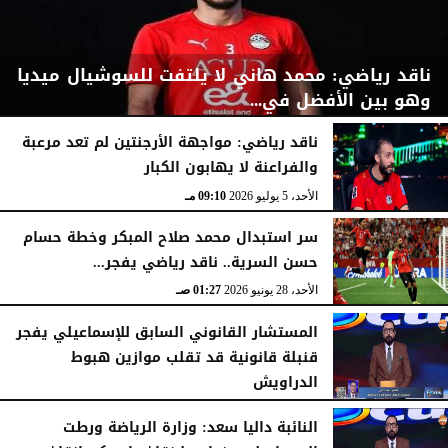
ناقد رياضي: محمد هاني لا يلتفت للسوشيال ميديا
وهو بين الأفضل في...
ناقد رياضي: مواجهة الأرجنتين لم تعد مرعبة
والفراعنة لا يهابون الكبار
الأحد، 5 يوليو 2026
09:14 مـ
الأحد، 5 يوليو 2026
09:10 مـ
سر استبدال محمد صلاح المبكر وخطة حسام
حسن السرية.. ناقد رياضي يفجر...
الأحد، 28 يونيو 2026
01:27 صـ
المستشار القانوني السابق للإسماعيلي يفجر
قنبلة قانونية قد تقلب موازين هبوط
الدراويش
الأحد، 7 يونيو 2026
01:17 صـ
​النائبة داليا سعد: وزارة الرياضة ورطت