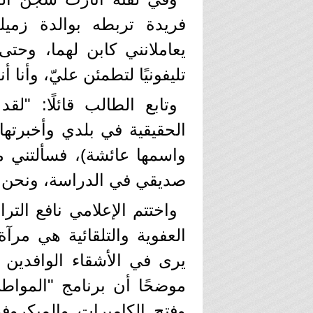
فريدة تربطه بوالدة زميله
يعاملانني كابن لهما، وحت
تليفونيًا لتطمئن عليّ، وأنا أن
وتابع الطالب قائلًا: "ل
الحقيقية في بلدي وأخبرتها
واسمها عائشة)، فسألتني م
صديقي في الدراسة، ونحن ن
واختتم الإعلامي نافع الت
العفوية والتلقائية هي مر
يرى في الأشقاء الوافدين 
موضحًا أن برنامج "المواط
وفتح الكاميرات والميكروف