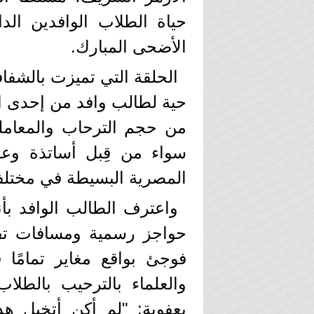
حياة الطلاب الوافدين ا
الأضحى المبارك.
الحلقة التي تميزت بالشفا
حية لطالب وافد من إحدى الد
من حجم الترحاب والمعاملة 
سواء من قِبل أساتذة وعمد
المصرية البسيطة في مختل
واعترف الطالب الوافد بأ
حواجز رسمية ومسافات تفصل
فوجئ بواقع مغاير تمامًا 
والعلماء بالترحيب بالطلا
بعفوية: "لم أكن أتخيل هذا