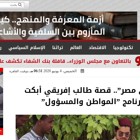
تكنولوجيا
الاقتصاد
العالم
تراثنا
الإسلام السياسي
ر
لوزراء.. قافلة بنك الشفاء تكشف على 1415 مواطنًا بالشرقية على مدار يومين
الخميس، 4 يونيو 2026
06:51 مـ
بتوقيت القاهرة
 مصر”.. قصة طالب إفريقي أبكت
رنامج ”المواطن والمسؤول”