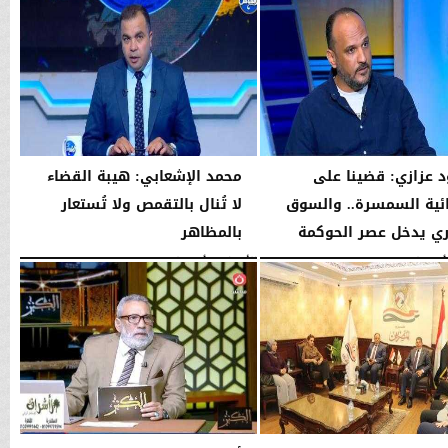
 عزازي: قضينا على
محمد الإشعابي: هيبة القضاء
ية السمسرة.. والسوق
لا تُنال بالتقمص ولا تُستعار
ري يدخل عصر الحوكمة
بالمظاهر
08:19 مـ
الأربعاء، 5 أغسطس 2026
08:17 مـ