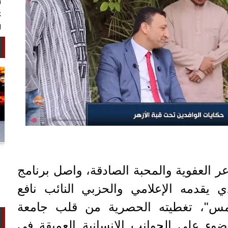
أستاذ كيمياء حيوية: غلي اللبن السايب
في المنازل لا يقضي على الأمراض...
 العفوية والمحبة الصادقة، واصل برنامج
 يقدمه الإعلامي والحزبي النائب نافع
مس"، تغطيته الحصرية من قلب جامعة
ضوء على الجوانب الإنسانية العميقة في