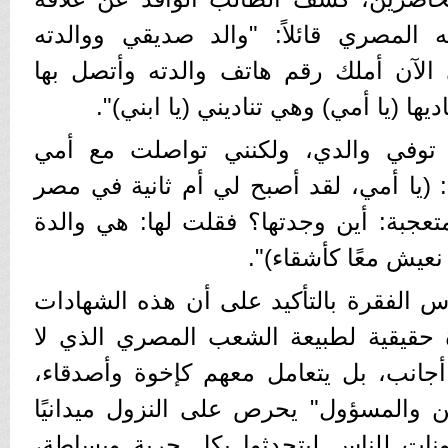
 المصري قائلاً: "والد صديقي ووالدته
ى الآن أملك رقم هاتف والدته وأتصل بها
اديها (يا أمي) وهي تناديني (يا ابني)".
قد توفي والدي، ولكنني تواصلت مع أمي
: (يا أمي، لقد أصبح لي أم ثانية في مصر
تعجبة: أين وجدتها؟ فقلت لها: هي والدة
عيش معًا كأشقاء)".
راس الفقرة بالتأكيد على أن هذه الشهادات
آة حقيقية لطبيعة الشعب المصري الذي لا
أجانب، بل يتعامل معهم كإخوة وأصدقاء،
ن والمسؤول" يحرص على النزول ميدانيًا
ونات للناس ليتحدثوا بكل حرية وبساطة،