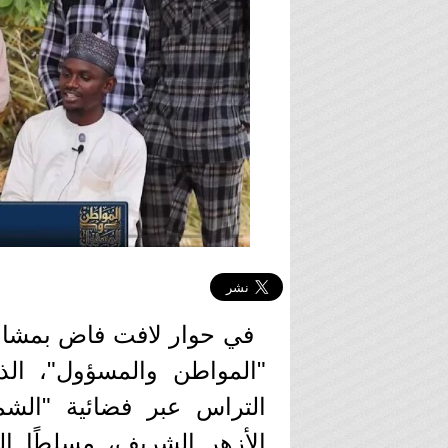
في حوار لافت فاض بمشاعر
"المواطن والمسؤول"، الذي
التراس عبر فضائية "الش
الأزهر الشريف، مسلطًا ال