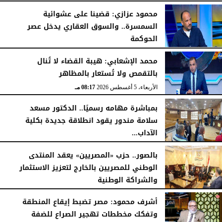
محمود عزازي: قضينا على عشوائية
السمسرة.. والسوق العقاري يدخل عصر
الحوكمة
الأربعاء، 5 أغسطس 2026
08:19 مـ
محمد الإشعابي: هيبة القضاء لا تُنال
بالتقمص ولا تُستعار بالمظاهر
الأربعاء، 5 أغسطس 2026
08:17 مـ
بمباشرة مهامه رسميًا.. الدكتور مسعد
سلامة مندور يقود انطلاقة جديدة بكلية
الآداب...
الأربعاء، 5 أغسطس 2026
04:51 مـ
بالصور.. حزب «المصريين» يعقد المنتدى
الوطني للمصريين بالخارج لتعزيز الاستثمار
والشراكة الوطنية
الثلاثاء، 4 أغسطس 2026
11:31 مـ
أشرف محمود: مصر تضبط إيقاع المنطقة
وتفكك مخططات تهجير الصراع للضفة