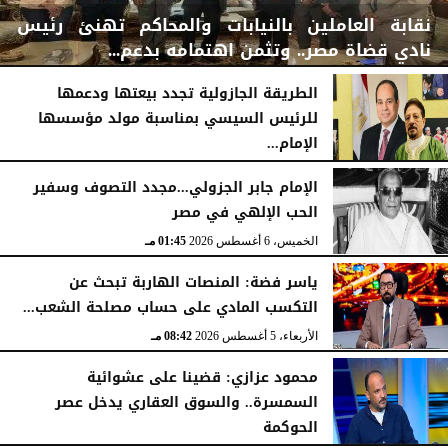
نقابة العاملين بالنيابات والمحاكم تهنئ رئيس
نادي قضاة مصر.. وتثمن اهتمامه بدعم...
الطريقة الجازولية تجدد بيعتها ودعمها
للرئيس السيسي بمناسبة مولد مؤسسها
الإمام...
الخميس، 6 أغسطس 2026
06:22 مـ
الخميس، 6 أغسطس 2026
02:46 مـ
الإمام جابر الجزولي...مجدد التصوف وسفير
الحب الإلهي في مصر
الخميس، 6 أغسطس 2026
01:45 مـ
ياسر فضة: المنصات الهاربة تبحث عن
التكسب المادي على حساب مصلحة الشعب...
الأربعاء، 5 أغسطس 2026
08:42 مـ
محمود عزازي: قضينا على عشوائية
السمسرة.. والسوق العقاري يدخل عصر
الحوكمة