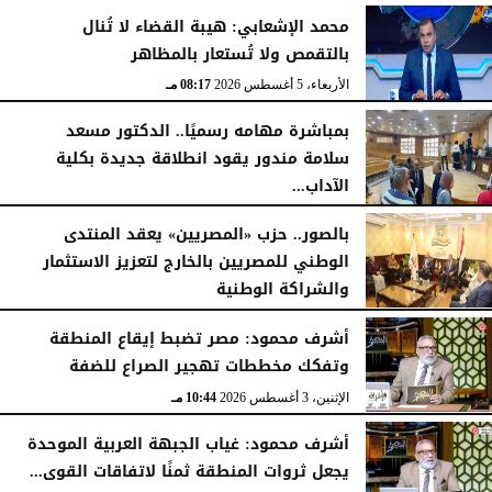
الأربعاء، 5 أغسطس 2026
08:19 مـ
محمد الإشعابي: هيبة القضاء لا تُنال
بالتقمص ولا تُستعار بالمظاهر
الأربعاء، 5 أغسطس 2026
08:17 مـ
بمباشرة مهامه رسميًا.. الدكتور مسعد
سلامة مندور يقود انطلاقة جديدة بكلية
الآداب...
الأربعاء، 5 أغسطس 2026
04:51 مـ
بالصور.. حزب «المصريين» يعقد المنتدى
الوطني للمصريين بالخارج لتعزيز الاستثمار
والشراكة الوطنية
الثلاثاء، 4 أغسطس 2026
11:31 مـ
أشرف محمود: مصر تضبط إيقاع المنطقة
وتفكك مخططات تهجير الصراع للضفة
الإثنين، 3 أغسطس 2026
10:44 مـ
أشرف محمود: غياب الجبهة العربية الموحدة
يجعل ثروات المنطقة ثمنًا لاتفاقات القوى...