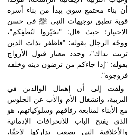
أن بناء مجتمع سوي يبدأ من بناء أسرة
قوية تطبق توجيهات النبي ﷺ في حسن
الاختيار؛ حيث قال: "تخيّروا لنُطَفِكم"،
ووجّه الرجال بقوله: "فاظفر بذات الدين
تربت يداك"، وحدد معيار قبول الأزواج
بقوله: "إذا جاءكم من ترضون دينه وخلقه
فزوجوه".
ولفت إلى أن إهمال الوالدين في
التربية، وانشغال الأم والأب عن الجلوس
مع الأبناء لمتابعة رفاقهم وسلوكياتهم، هو
الذي يفتح الباب للانحرافات الإدمانية
والأخلاقية التي يصعب تداركها لاحقًا،