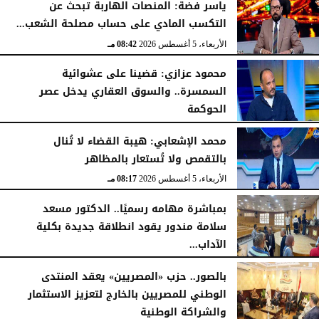
ياسر فضة: المنصات الهاربة تبحث عن
التكسب المادي على حساب مصلحة الشعب...
الأربعاء، 5 أغسطس 2026
08:42 مـ
محمود عزازي: قضينا على عشوائية
السمسرة.. والسوق العقاري يدخل عصر
الحوكمة
الأربعاء، 5 أغسطس 2026
08:19 مـ
محمد الإشعابي: هيبة القضاء لا تُنال
بالتقمص ولا تُستعار بالمظاهر
الأربعاء، 5 أغسطس 2026
08:17 مـ
بمباشرة مهامه رسميًا.. الدكتور مسعد
سلامة مندور يقود انطلاقة جديدة بكلية
الآداب...
الأربعاء، 5 أغسطس 2026
04:51 مـ
بالصور.. حزب «المصريين» يعقد المنتدى
الوطني للمصريين بالخارج لتعزيز الاستثمار
والشراكة الوطنية