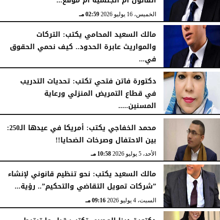
القانون أم الجنسية أم موقع...
الخميس، 16 يوليو 2026
02:59 مـ
مالك السعيد المحامي يكتب: التركات
والمواريث عابرة الحدود.. كيف نحمي الحقوق
في...
الأحد، 12 يوليو 2026
06:50 مـ
دكتورة فاتن فتحي تكتب: تحديات التدريب
في قطاع التمريض المنزلي ورعاية
المسنين.....
السبت، 11 يوليو 2026
10:57 مـ
محمد الخفاجي يكتب: أمريكا في عيدها الـ250:
بين الاحتفال وصرخات الضحايا!!
الأحد، 5 يوليو 2026
10:58 مـ
مالك السعيد يكتب: نحو تنظيم قانوني لإنشاء
”شركات تمويل التقاضي والتحكيم”.. رؤية...
السبت، 4 يوليو 2026
09:16 مـ