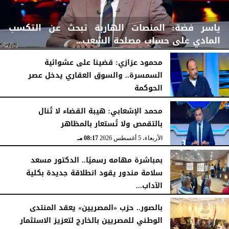
ياسر فضة: المنصات الهاربة تبحث عن التكسب
المادي على حساب مصلحة الشعب...
محمود عزازي: قضينا على عشوائية
السمسرة.. والسوق العقاري يدخل عصر
الحوكمة
الأربعاء، 5 أغسطس 2026
08:42 مـ
الأربعاء، 5 أغسطس 2026
08:19 مـ
محمد الإشعابي: هيبة القضاء لا تُنال
بالتقمص ولا تُستعار بالمظاهر
الأربعاء، 5 أغسطس 2026
08:17 مـ
بمباشرة مهامه رسميًا.. الدكتور مسعد
سلامة مندور يقود انطلاقة جديدة بكلية
الآداب...
الأربعاء، 5 أغسطس 2026
04:51 مـ
بالصور.. حزب «المصريين» يعقد المنتدى
الوطني للمصريين بالخارج لتعزيز الاستثمار