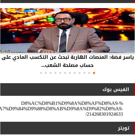
ياسر فضة: المنصات الهاربة تبحث عن التكسب المادي على
حساب مصلحة الشعب...
الفيس بوك
%D8%AC%D8%B1%D9%8A%D8%AF%D8%A9-
A7%D9%84%D9%88%D8%AB%D9%8A%D9%82%D8%A9-
214268301924633/
تويتر