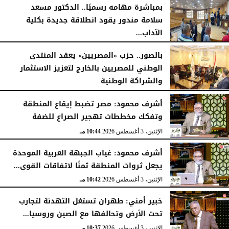
بمباشرة مهامه رسميًا.. الدكتور مسعد
سلامة مندور يقود انطلاقة جديدة بكلية
الآداب...
الأربعاء، 5 أغسطس 2026
04:51 مـ
بالصور.. حزب «المصريين» يعقد المنتدى
الوطني للمصريين بالخارج لتعزيز الاستثمار
والشراكة الوطنية
الثلاثاء، 4 أغسطس 2026
11:31 مـ
أشرف محمود: مصر تضبط إيقاع المنطقة
وتفكك مخططات تهجير الصراع للضفة
الإثنين، 3 أغسطس 2026
10:44 مـ
أشرف محمود: غياب الجبهة العربية الموحدة
يجعل ثروات المنطقة ثمنًا لاتفاقات القوى...
الإثنين، 3 أغسطس 2026
10:42 مـ
خبير أمني: طهران تستغل التهدئة لتجارب
تحت الأرض وتحالفها مع الصين وروسيا...
الإثنين، 3 أغسطس 2026
10:37 مـ