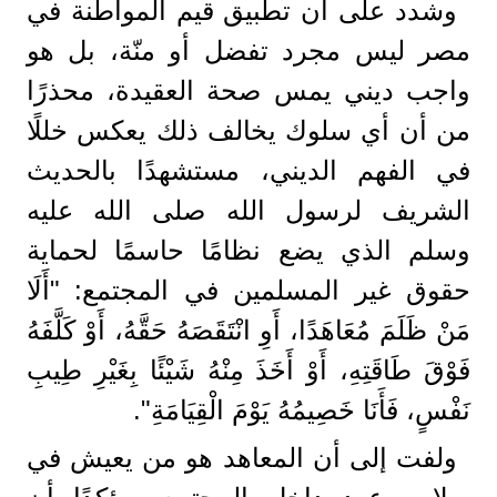
وشدد على أن تطبيق قيم المواطنة في
مصر ليس مجرد تفضل أو منّة، بل هو
واجب ديني يمس صحة العقيدة، محذرًا
من أن أي سلوك يخالف ذلك يعكس خللًا
في الفهم الديني، مستشهدًا بالحديث
الشريف لرسول الله صلى الله عليه
وسلم الذي يضع نظامًا حاسمًا لحماية
حقوق غير المسلمين في المجتمع: "أَلَا
مَنْ ظَلَمَ مُعَاهَدًا، أَوِ انْتَقَصَهُ حَقَّهُ، أَوْ كَلَّفَهُ
فَوْقَ طَاقَتِهِ، أَوْ أَخَذَ مِنْهُ شَيْئًا بِغَيْرِ طِيبِ
نَفْسٍ، فَأَنَا خَصِيمُهُ يَوْمَ الْقِيَامَةِ".
ولفت إلى أن المعاهد هو من يعيش في