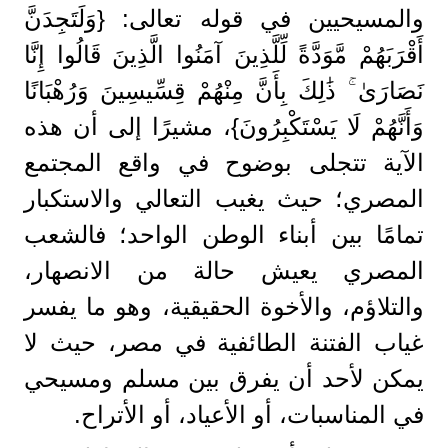
والمسيحيين في قوله تعالى: {وَلَتَجِدَنَّ
أَقْرَبَهُمْ مَّوَدَّةً لِّلَّذِينَ آمَنُوا الَّذِينَ قَالُوا إِنَّا
نَصَارَىٰ ۚ ذَٰلِكَ بِأَنَّ مِنْهُمْ قِسِّيسِينَ وَرُهْبَانًا
وَأَنَّهُمْ لَا يَسْتَكْبِرُونَ}، مشيرًا إلى أن هذه
الآية تتجلى بوضوح في واقع المجتمع
المصري؛ حيث يغيب التعالي والاستكبار
تمامًا بين أبناء الوطن الواحد؛ فالشعب
المصري يعيش حالة من الانصهار،
والتلاؤم، والأخوة الحقيقية، وهو ما يفسر
غياب الفتنة الطائفية في مصر، حيث لا
يمكن لأحد أن يفرق بين مسلم ومسيحي
في المناسبات، أو الأعياد، أو الأتراح.