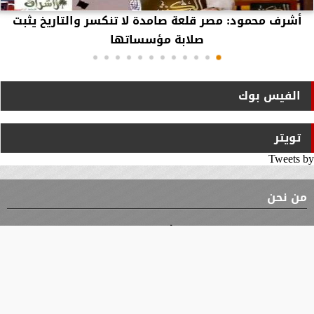
أشرف محمود: مصر قلعة صامدة لا تنكسر والتاريخ يثبت
صلابة مؤسساتها
الفيس بوك
تويتر
Tweets by
من نحن
⇡
الوثيقة