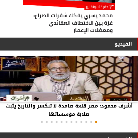
الفيديو
أشرف محمود: مصر قلعة صامدة لا تنكسر والتاريخ يثبت
صلابة مؤسساتها