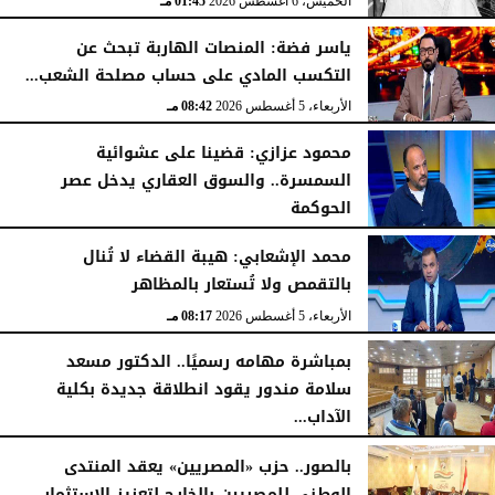
الخميس، 6 أغسطس 2026
01:45 مـ
ياسر فضة: المنصات الهاربة تبحث عن
التكسب المادي على حساب مصلحة الشعب...
الأربعاء، 5 أغسطس 2026
08:42 مـ
محمود عزازي: قضينا على عشوائية
السمسرة.. والسوق العقاري يدخل عصر
الحوكمة
الأربعاء، 5 أغسطس 2026
08:19 مـ
محمد الإشعابي: هيبة القضاء لا تُنال
بالتقمص ولا تُستعار بالمظاهر
الأربعاء، 5 أغسطس 2026
08:17 مـ
بمباشرة مهامه رسميًا.. الدكتور مسعد
سلامة مندور يقود انطلاقة جديدة بكلية
الآداب...
الأربعاء، 5 أغسطس 2026
04:51 مـ
بالصور.. حزب «المصريين» يعقد المنتدى
الوطني للمصريين بالخارج لتعزيز الاستثمار