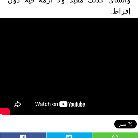
إفراط.