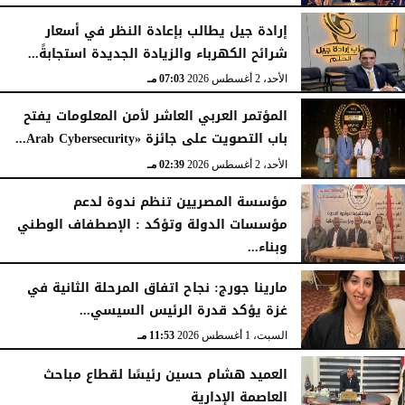
إرادة جيل يطالب بإعادة النظر في أسعار
شرائح الكهرباء والزيادة الجديدة استجابةً...
الأحد، 2 أغسطس 2026
07:03 مـ
المؤتمر العربي العاشر لأمن المعلومات يفتح
باب التصويت على جائزة «Arab Cybersecurity...
الأحد، 2 أغسطس 2026
02:39 مـ
مؤسسة المصريين تنظم ندوة لدعم
مؤسسات الدولة وتؤكد : الإصطفاف الوطني
وبناء...
الأحد، 2 أغسطس 2026
10:20 صـ
مارينا جورج: نجاح اتفاق المرحلة الثانية في
غزة يؤكد قدرة الرئيس السيسي...
السبت، 1 أغسطس 2026
11:53 مـ
العميد هشام حسين رئيسًا لقطاع مباحث
العاصمة الإدارية