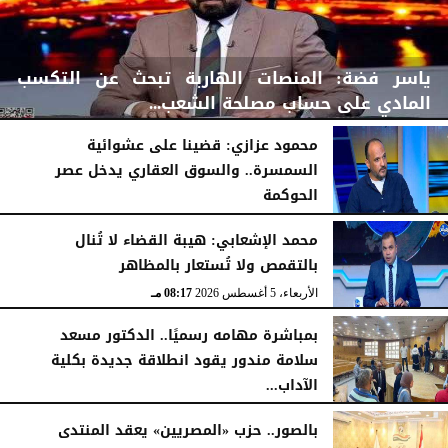
ياسر فضة: المنصات الهاربة تبحث عن التكسب
المادي على حساب مصلحة الشعب...
محمود عزازي: قضينا على عشوائية
السمسرة.. والسوق العقاري يدخل عصر
الحوكمة
الأربعاء، 5 أغسطس 2026
08:42 مـ
الأربعاء، 5 أغسطس 2026
08:19 مـ
محمد الإشعابي: هيبة القضاء لا تُنال
بالتقمص ولا تُستعار بالمظاهر
الأربعاء، 5 أغسطس 2026
08:17 مـ
بمباشرة مهامه رسميًا.. الدكتور مسعد
سلامة مندور يقود انطلاقة جديدة بكلية
الآداب...
الأربعاء، 5 أغسطس 2026
04:51 مـ
بالصور.. حزب «المصريين» يعقد المنتدى