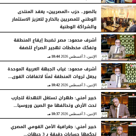
الأربعاء، 5 أغسطس 2026
04:51 مـ
بالصور.. حزب «المصريين» يعقد المنتدى
الوطني للمصريين بالخارج لتعزيز الاستثمار
والشراكة الوطنية
الثلاثاء، 4 أغسطس 2026
11:31 مـ
أشرف محمود: مصر تضبط إيقاع المنطقة
وتفكك مخططات تهجير الصراع للضفة
الإثنين، 3 أغسطس 2026
10:44 مـ
أشرف محمود: غياب الجبهة العربية الموحدة
يجعل ثروات المنطقة ثمنًا لاتفاقات القوى...
الإثنين، 3 أغسطس 2026
10:42 مـ
خبير أمني: طهران تستغل التهدئة لتجارب
تحت الأرض وتحالفها مع الصين وروسيا...
الإثنين، 3 أغسطس 2026
10:37 مـ
خبير أمني: جغرافية الأمن القومي المصري
تحكمها حسابات دقيقة بـ 3 جبهات...