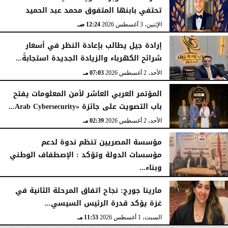
تحتفي بابنها المتفوق محمد عبد الحميد
الإثنين، 3 أغسطس 2026
12:24 صـ
إرادة جيل يطالب بإعادة النظر في أسعار
شرائح الكهرباء والزيادة الجديدة استجابةً...
الأحد، 2 أغسطس 2026
07:03 مـ
المؤتمر العربي العاشر لأمن المعلومات يفتح
باب التصويت على جائزة «Arab Cybersecurity...
الأحد، 2 أغسطس 2026
02:39 مـ
مؤسسة المصريين تنظم ندوة لدعم
مؤسسات الدولة وتؤكد : الإصطفاف الوطني
وبناء...
الأحد، 2 أغسطس 2026
10:20 صـ
مارينا جورج: نجاح اتفاق المرحلة الثانية في
غزة يؤكد قدرة الرئيس السيسي...
السبت، 1 أغسطس 2026
11:53 مـ