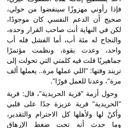
فإذا رأوني مهزوزًا سينفضوا من حولي،
صحيح أن الدعم النفسي كان موجودًا،
لكن في النهاية أنت صاحب القرار وحده،
والنجاح له مئة أب، أما الفشل فله أب
واحد، وعدت بقوة، ونظمت مؤتمرًا
جماهيريًا قلت فيه كلمتي التي تحولت إلى
تريند وقتها: "اللي عملها مرة.. يعملها ألف
مرة"، وعدنا للعمل فورًا".
وحول أزمة "قرية الحريدية"، قال: قرية
"الحريدية" قرية عزيزة جدًا على قلبي
وأكنّ لها ولأهلها كل الاحترام والتقدير،
وما حدث أنه تحت ضغط الإرهاق