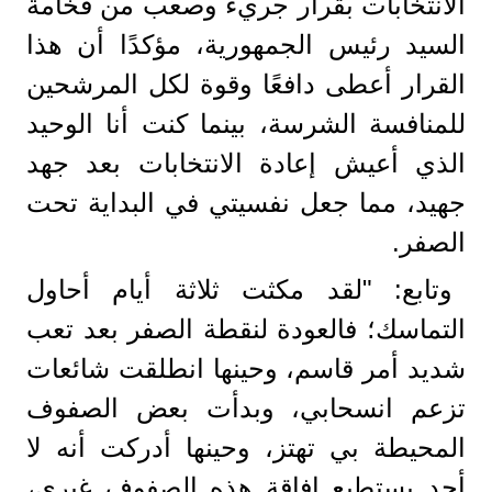
الانتخابات بقرار جريء وصعب من فخامة
السيد رئيس الجمهورية، مؤكدًا أن هذا
القرار أعطى دافعًا وقوة لكل المرشحين
للمنافسة الشرسة، بينما كنت أنا الوحيد
الذي أعيش إعادة الانتخابات بعد جهد
جهيد، مما جعل نفسيتي في البداية تحت
الصفر.
وتابع: "لقد مكثت ثلاثة أيام أحاول
التماسك؛ فالعودة لنقطة الصفر بعد تعب
شديد أمر قاسم، وحينها انطلقت شائعات
تزعم انسحابي، وبدأت بعض الصفوف
المحيطة بي تهتز، وحينها أدركت أنه لا
أحد يستطيع إفاقة هذه الصفوف غيري،