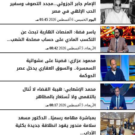
الإمام جابر الجزولي...مجدد التصوف وسفير
الحب الإلهي في مصر
اليوم
الخميس، 6 أغسطس 2026
02:46 مـ
اليوم
الخميس، 6 أغسطس 2026
01:45 مـ
ياسر فضة: المنصات الهاربة تبحث عن
التكسب المادي على حساب مصلحة الشعب...
الأربعاء، 5 أغسطس 2026
08:42 مـ
محمود عزازي: قضينا على عشوائية
السمسرة.. والسوق العقاري يدخل عصر
الحوكمة
الأربعاء، 5 أغسطس 2026
08:19 مـ
محمد الإشعابي: هيبة القضاء لا تُنال
بالتقمص ولا تُستعار بالمظاهر
الأربعاء، 5 أغسطس 2026
08:17 مـ
بمباشرة مهامه رسميًا.. الدكتور مسعد
سلامة مندور يقود انطلاقة جديدة بكلية
الآداب...