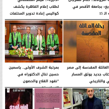
يع» بجامعة الأقصر في
لطلاب إعلام القاهرة يكشف
لـ 15
كواليس إعادة تدوير المخلفات
03:27 صـ
الخميس، 16 أبريل 2026
12:12 صـ
العائلة المقدسة إلى مصر
بمرتبة الشرف الأولى.. ياسمين
اب جديد يوثق المسار
حسين تنال الدكتوراه في
ي والتاريخي
”نقود القلاع والحصون
الإسلامية”
12:42 مـ
الإثنين، 9 فبراير 2026
12:44 مـ