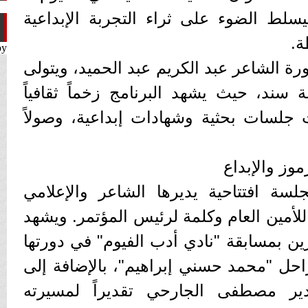
يسلط الضوء على ثراء التجربة الإبداعية
ة.
by
ة الشاعر عبد الكريم عبد الحميد، ويتولى
ة سند، حيث يشهد البرنامج زخماً ثقافياً
ث جلسات بحثية وشهادات إبداعية، وصولاً
موز والإبداع
لسة افتتاحية يديرها الشاعر والإعلامي
أمين العام وكلمة لرئيس المؤتمر. ويشهد
زين بمسابقة "نادي أدب الفيوم" في دورتها
احل "محمد حسني إبراهيم"، بالإضافة إلى
ير مصطفى الجارحي تقديراً لمسيرته