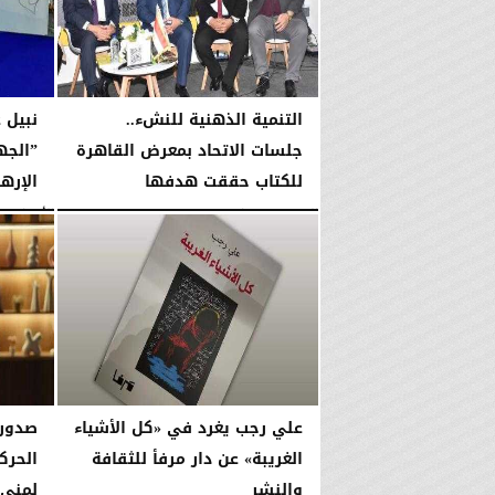
التنمية الذهنية للنشء..
نبيل 
جلسات الاتحاد بمعرض القاهرة
”الجه
للكتاب حققت هدفها
الإره
الجمعة، 6 فبراير 2026
05:19 مـ
الأربعاء، 4 فبراير 2026
علي رجب يغرد في «كل الأشياء
صدور 
الغريبة» عن دار مرفأ للثقافة
الحرك
والنشر
لمنى