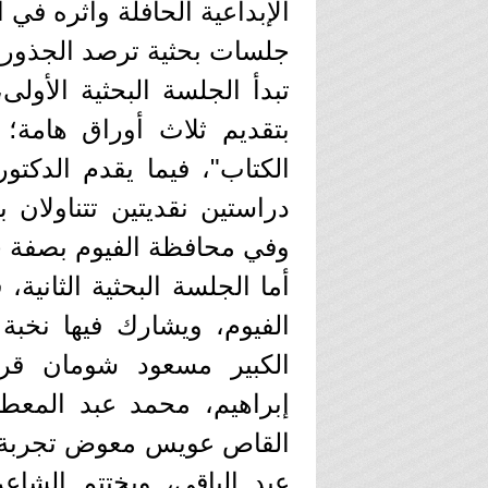
الإبداعية الحافلة وأثره في
جلسات بحثية ترصد الجذور 
تبدأ الجلسة البحثية الأولى
بتقديم ثلاث أوراق هامة
الكتاب"، فيما يقدم الدكت
دراستين نقديتين تتناولان
وفي محافظة الفيوم بصفة 
أما الجلسة البحثية الثاني
الفيوم، ويشارك فيها نخبة
الكبير مسعود شومان قر
إبراهيم، محمد عبد المعطي
القاص عويس معوض تجربة 
عبد الباقي، ويختتم الشاع