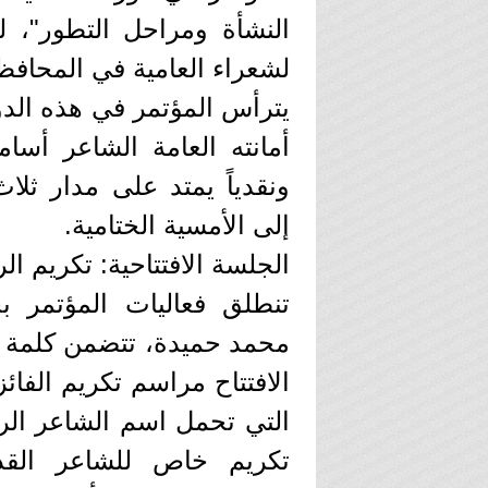
النشأة ومراحل التطور"، ل
لشعراء العامية في المحافظ
يترأس المؤتمر في هذه الدور
أمانته العامة الشاعر أسام
ونقدياً يمتد على مدار ثلا
إلى الأمسية الختامية.
الجلسة الافتتاحية: تكريم الر
تنطلق فعاليات المؤتمر بج
محمد حميدة، تتضمن كلمة لل
الافتتاح مراسم تكريم الفائ
التي تحمل اسم الشاعر الر
تكريم خاص للشاعر القد