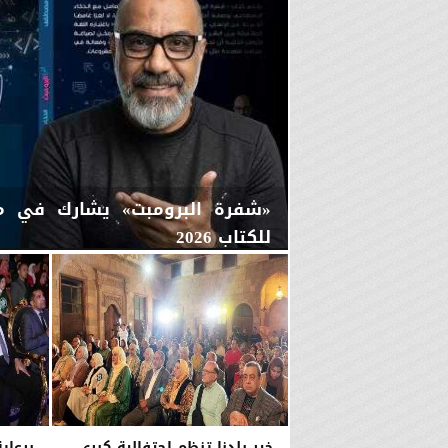
«شفرة البرومبت» يشارك في م
للكتاب 2026
الإثنين، 13 يوليو 2026
01:38 مـ
خير بلدنا تنظم احتفالية كبري
برعاي