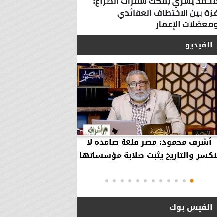
الفيديو
أشرف محمود: مصر قلعة صامدة لا
أشرف محمود: مصر 
نكسر والتاريخ يثبت صلابة مؤسساتها
بقاء إلهية حمت مؤ
دول..
الفيس بوك