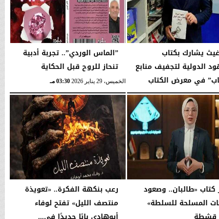
غيث يشارك بكتاب
”الماس الوردي”.. تجربة أدبية
ود الدولية لتجفيف منابع
تنحاز للروح قبل الحكاية
اب” في معرض الكتاب
الخميس، 29 يناير 2026
03:30 مـ
01:40 مـ
كتاب «طالبان.. وصعود
رعب بنكهة الفكرة.. «تعويذة
ات المسلحة للسلطة»
منتصف الليل» تفتح لوفاء
 قشطة
أبوهادي بابًا جديدًا في...