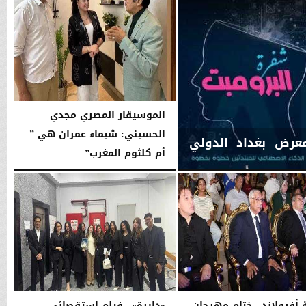
الموسيقار المصري مجدي
الحسيني: شيماء عمران هي ”
عرض بغداد الدولي
أم كلثوم المغرب”
الإثنين، 6 يوليو 2026
01:42 صـ
ة أفرولاند.. ختام مهرجان
«دايرة».. فيلم استقصائي