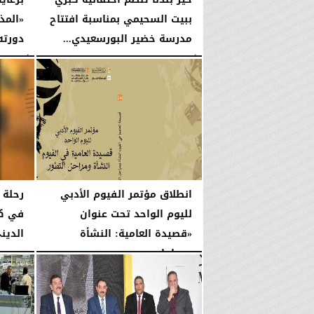
ببيت السحيمي بمناسبة افتتاح
«المذ
مدرسة خضير البورسعيدي...
دورته ا
الأحد، 24 مايو 2026
10:48 صـ
الأربعاء، 13 مايو 2026
انطلاق مؤتمر الفيوم الأدبي
رحلة 
لليوم الواحد تحت عنوان
في كت
«قصيدة العامية: النشأة
الدين
ومراحل...
الجمعة، 3 أبريل 2026
الأحد، 12 أبريل 2026
02:37 مـ