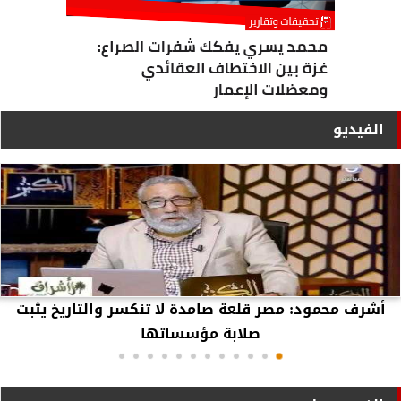
الفيديو
أشرف محمود: مصر قلعة صامدة لا تنكسر والتاريخ يثبت
صلابة مؤسساتها