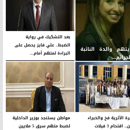
بعد التشكيك في رواية
الضبط.. علي فايز يحصل على
تهم والدة النائبة
البراءة لمتهم أمام...
ائم...
الأربعاء، 10 يونيو 2026
09:31 مـ
ة الأثرية فخ والخبراء
مواطن يستنجد بوزير الداخلية
نصابين.. اقتحام 3 فيلات
لضبط متهم سرق 5 ملايين