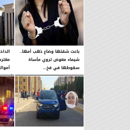
باعت شقتها وضاع ذهب أمها..
الداخ
شيماء معوض تروي مأساة
مغترب
سقوطها في فخ...
أموال
الخميس، 22 يناير 2026
11:39 صـ
الأحد، 18 يناير 2026