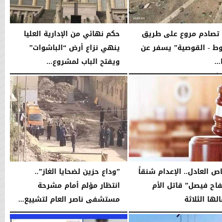
تصادم مروع على طريق
حكم نهائي من الإدارية العليا
ط - القوصية” يسفر عن
ينهي نزاع أرض “الباشوات”
..
ويفتح الباب لمشروع...
03:54 صـ
الثلاثاء، 24 مارس 2026
03:19 مـ
ص العادل.. الإعدام شنقاً
”وداع حزين لضحايا الغاز”..
فاح فيصل” قاتل الأم
انتظار مؤلم أمام مشرحة
لها الثلاثة
مستشفى ناصر العام لتشييع...
06:26 مـ
السبت، 24 يناير 2026
04:36 مـ