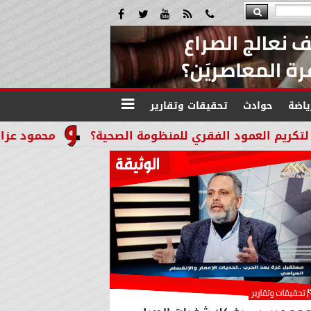
ياضة
حوادث
تحقيقات وتقارير
د الفقري للمنظومة الصحية؟
محمود عزازي: نتدخل فورً