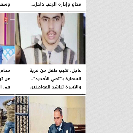
محامٍ وإثارة الرعب داخل...
وسقوط
الإثنين، 11 مايو 2026
03:58 مـ
السبت، 9 مايو 2026
عاجل: تغيب طفل من قرية
محام:
السمارة بـ”تمي الأمديد”..
عن تو
والأسرة تناشد المواطنين
في ال
الأحد، 3 مايو 2026
10:03 مـ
السبت، 2 مايو 2026