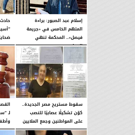
إسلام عبد الصبور: براءة
حادث 
المتهم الخامس في «جريمة
”أسيو
فيصل».. المحكمة تنهي
ضحايا.
الجدل...
الخميس، 9 أبريل 2026
الإثنين، 20 أبريل 2026
12:06 مـ
سقوط مستريح مصر الجديدة..
القصا
كوّن تشكيلًا عصابيًا للنصب
لـ ”س
على المواطنين وجمع الملايين
وأطفا
الإثنين، 23 مارس 2026
11:40 مـ
الثلاثاء، 27 يناير 2026