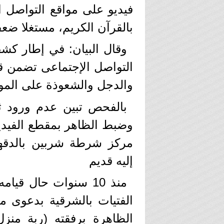
فيديو على مواقع التواصل ا
بالقرآن الكريم، مستغلا ض
وقال البيان: في إطار كش
التواصل الإجتماعى تضمن ق
والدجل والشعوذة على الموا
بالفحص تبين عدم ورود ث
وضبط الظاهر بمقطع الفيديو
مركز شرطة شربين بالدقهلي
إليه قديم
منذ 10 سنوات حال ق
الفتيات بالشرقية بدعوى مع
الظاهرة برفقته (ربة من