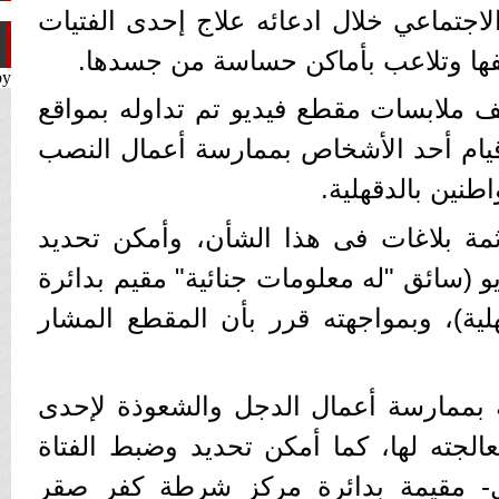
لاجتماعي خلال ادعائه علاج إحدى الفتيات
عفها وتلاعب بأماكن حساسة من جسدها.
by
ف ملابسات مقطع فيديو تم تداوله بمواقع
يام أحد الأشخاص بممارسة أعمال النصب
طنين بالدقهلية.
مة بلاغات فى هذا الشأن، وأمكن تحديد
 (سائق "له معلومات جنائية" مقيم بدائرة
ة)، وبمواجهته قرر بأن المقطع المشار
يامه بممارسة أعمال الدجل والشعوذة لإحدى
الجته لها، كما أمكن تحديد وضبط الفتاة
زل- مقيمة بدائرة مركز شرطة كفر صقر