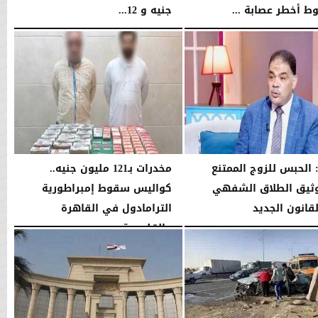
 أخطر عصابة ...
جنيه و 12...
11:42 صـ
الجمعة، 8 مايو 2026
08:39 مـ
 الحبس للزوج الممتنع
مخدرات بـ121 مليون جنيه..
ثيق الطلاق الشفهي
كواليس سقوط إمبراطورية
قانون الجديد
الترامادول في القاهرة
والقليوبية
10:59 مـ
السبت، 25 أبريل 2026
01:57 مـ