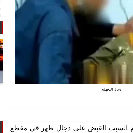
أستاذ كيمياء حيوية: غلي اللبن السايب
دجال الدقهلية
في المنازل لا يقضي على الأمراض...
يوم السبت القبض على دجال ظهر في مقطع