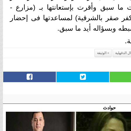
ت ما سبق وأقرت بإستعانتها بـ (مزارع -
فر صقر بالشرقية) لمساعدتها فى إحضار
بطه وبسؤاله أيد ما سبق.
ة.
ل الدقهلية
الوثيقة
حوادث