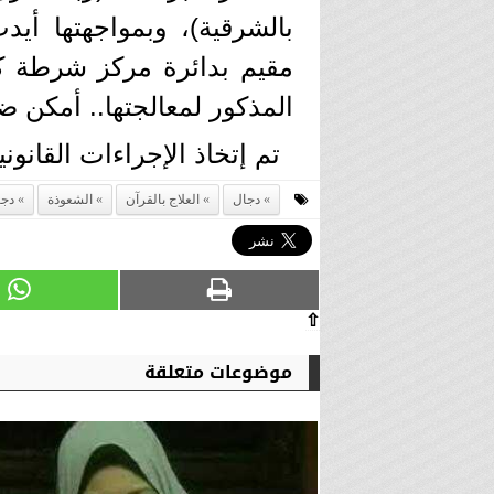
بالشرقية)، وبمواجهتها أيد
مقيم بدائرة مركز شرطة ك
المذكور لمعالجتها.. أمكن ض
تم إتخاذ الإجراءات القانوني
دجال
العلاج بالقرآن
الشعوذة
دجا
⇧
موضوعات متعلقة