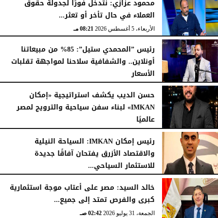
محمود عزازي: نتدخل فورًا لجدولة حقوق
العملاء في حال تأخر أو تعثر...
الخميس، 6 أغسطس 2026
08:31 مـ
الأربعاء، 5 أغسطس 2026
08:21 مـ
رئيس ”المحمدي ستيل”: 85% من مبيعاتنا
أونلاين.. والشفافية سلاحنا لمواجهة تقلبات
الأسعار
الأربعاء، 5 أغسطس 2026
06:02 مـ
حسن الديب يكشف استراتيجية «إمكان
IMKAN» لبناء سفن سياحية والترويج لمصر
عالميًا
الإثنين، 3 أغسطس 2026
07:31 مـ
رئيس إمكان IMKAN: السياحة النيلية
والاقتصاد الأزرق يفتحان آفاقًا جديدة
للاستثمار السياحي...
الأحد، 2 أغسطس 2026
01:37 مـ
خالد السيد: مصر على أعتاب موجة استثمارية
كبرى والفرص تمتد إلى جميع...
الجمعة، 31 يوليو 2026
02:42 صـ