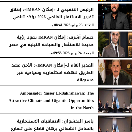
الرئيس التنفيذي لـ «إمكان IMKAN»: إطلاق
تقرير الاستثمار العالمي 2026 يؤكد تنامي...
الثلاثاء، 28 يوليو 2026
08:41 مـ
حسام أشرف: إمكان IMKAN تقود رؤية
جديدة للاستثمار والسياحة النيلية في مصر
الجمعة، 24 يوليو 2026
09:55 مـ
المدير العام لـ«إمكان IMKAN»: الأمن مهد
الطريق لنهضة استثمارية وسياحية غير
مسبوقة
الخميس، 23 يوليو 2026
04:32 مـ
Ambassador Yasser El-Bakhshawan: The
Attractive Climate and Gigantic Opportunities
in the North...
الأربعاء، 22 يوليو 2026
01:57 صـ
ياسر البخشوان: الاتفاقيات الاستثمارية
بالساحل الشمالي برهان قاطع على تسارع