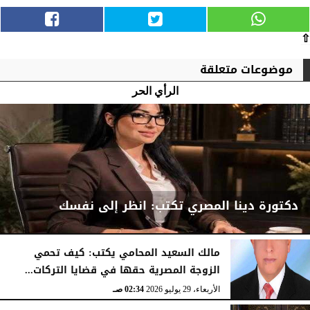
⇧
موضوعات متعلقة
الرأي الحر
دكتورة دينا المصري تكتب: انظر إلى نفسك
مالك السعيد المحامي يكتب: كيف تحمي
الزوجة المصرية حقها في قضايا التركات...
السبت، 1 أغسطس 2026
04:52 مـ
الأربعاء، 29 يوليو 2026
02:34 صـ