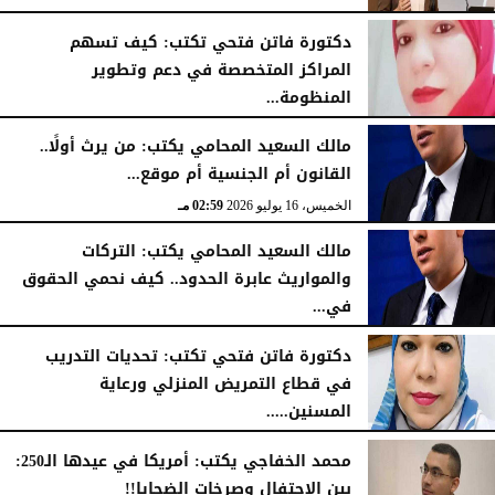
دكتورة فاتن فتحي تكتب: كيف تسهم
المراكز المتخصصة في دعم وتطوير
المنظومة...
الخميس، 23 يوليو 2026
01:56 مـ
مالك السعيد المحامي يكتب: من يرث أولًا..
القانون أم الجنسية أم موقع...
الخميس، 16 يوليو 2026
02:59 مـ
مالك السعيد المحامي يكتب: التركات
والمواريث عابرة الحدود.. كيف نحمي الحقوق
في...
الأحد، 12 يوليو 2026
06:50 مـ
دكتورة فاتن فتحي تكتب: تحديات التدريب
في قطاع التمريض المنزلي ورعاية
المسنين.....
السبت، 11 يوليو 2026
10:57 مـ
محمد الخفاجي يكتب: أمريكا في عيدها الـ250:
بين الاحتفال وصرخات الضحايا!!