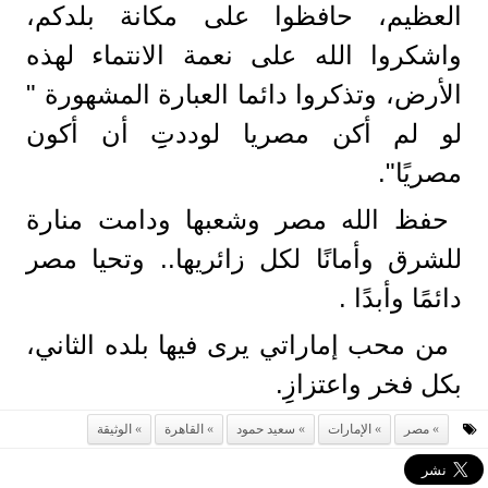
العظيم، حافظوا على مكانة بلدكم،
واشكروا الله على نعمة الانتماء لهذه
الأرض، وتذكروا دائما العبارة المشهورة "
لو لم أكن مصريا لوددتِِِ أن أكون
مصريًا".
حفظ الله مصر وشعبها ودامت منارة
للشرق وأمانًا لكل زائريها.. وتحيا مصر
دائمًا وأبدًا .
من محب إماراتي يرى فيها بلده الثاني،
بكل فخر واعتزازِِ.
مصر
الإمارات
سعيد حمود
القاهرة
الوثيقة