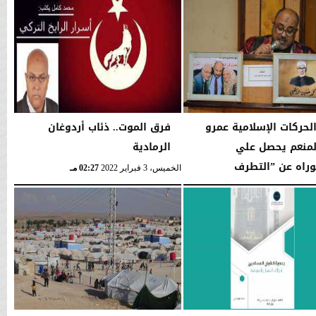
الحركات الإسلامية عمرو
فرق الموت.. ذئاب أردوغان
لمنعم يحصل علي
الرمادية
وراه عن ”التطرف
الخميس، 3 فبراير 2022
02:27 مـ
يد...
07:59 مـ