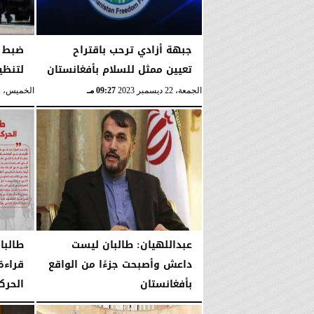
جبهة أزادي ترحب باقتراح
ضبط أ
تعيين ممثل للسلام بأفغانستان
لتنظي
الجمعة، 22 ديسمبر 2023
09:27 مـ
الخميس، 21 ديسمبر 2023
عبداللهيان: طالبان ليست
طالبان
داعش وأصبحت جزءًا من الواقع
قراءة
بأفغانستان
الحرك
السبت، 9 ديسمبر 2023
07:51 مـ
الإثنين، 10 يوليو 2023