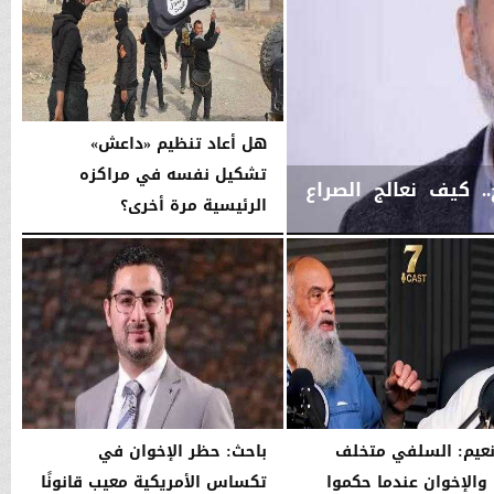
هل أعاد تنظيم «داعش»
تشكيل نفسه في مراكزه
 كيف نعالج الصراع
الرئيسية مرة أخرى؟
الجمعة، 26 ديسمبر 2025
06:09 مـ
نعيم: السلفي متخلف
باحث: حظر الإخوان في
ا والإخوان عندما حكموا
تكساس الأمريكية معيب قانونًا