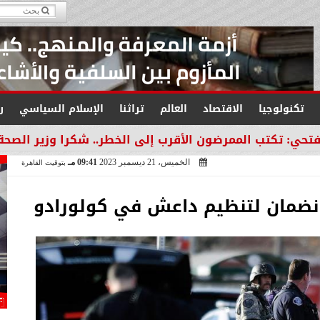
تكنولوجيا
الاقتصاد
العالم
تراثنا
الإسلام السياسي
ر
لممرضون الأقرب إلى الخطر.. شكرا وزير الصحة لتكريم العم
الخميس، 21 ديسمبر 2023
09:41 مـ
بتوقيت القاهرة
انضمان لتنظيم داعش في كولورادو