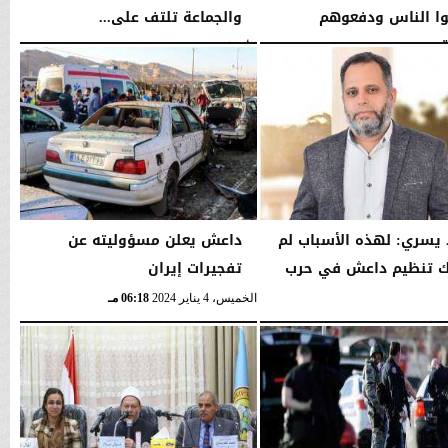
ا الناس ودفعوهم
والجماعة تلتف على...
الأربعاء، 19 نوفمبر 2025
07:59 مـ
01:02 مـ
يسري: لهذه الأسباب لم
داعش يعلن مسؤوليته عن
ك تنظيم داعش في حرب
تفجيرات إيران
الخميس، 4 يناير 2024
06:18 مـ
06:51 مـ