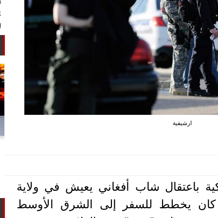
ارشيفية
أستاذ كيمياء حيوية: غلي اللبن السايب
في المنازل لا يقضي على الأمراض...
ية باعتقال شاب أفغاني يعيش في ولاية
د، كان يخطط للسفر إلى الشرق الأوسط