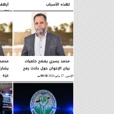
لهذه الأسباب
أرهقو
للثورة
الإثنين، 15 ديسمبر 2025
10:27 مـ
السبت، 29 نوفمبر 2025
محمد يسري يفضح خلفيات
محمد 
بيان الإخوان حول حادث رفح
يشار
غزة
الإثنين، 27 مايو 2024
09:58 مـ
الخميس، 4 يناير 2024