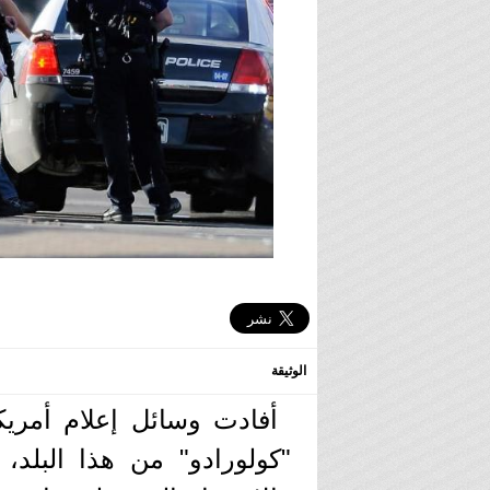
الوثيقة
أفادت وسائل إعلام أمريك
"كولورادو" من هذا البل