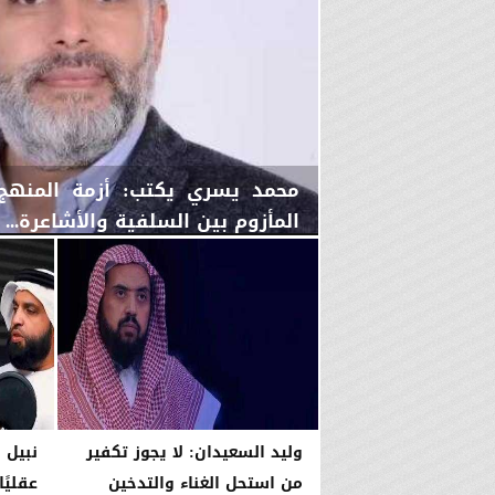
محمد يسري يكتب: أزمة المنهج..
المأزوم بين السلفية والأشاعرة...
الثلاثاء، 6 يناير 2026
03:48 مـ
وليد السعيدان: لا يجوز تكفير
نبيل 
من استحل الغناء والتدخين
عقليً