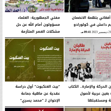
فغاني بتهمة الانضمان
مفتي الجمهورية: العلماء
م داعش في كولورادو
مسؤولون أمام الله عن حل
مشكلات العصر المتأزمة
09:41 مـ
الثلاثاء، 19 ديسمبر 2023
04:07 مـ
 الحركة والإمارة.. الكتاب
”بيت العنكبوت” أول دراسة
 بعين عربية لأصول
عقدية عن ماهية جماعة
ة ومستقبلها
الإخوان لـ ”محمد يسري”
07:34 مـ
الثلاثاء، 13 يونيو 2023
05:24 مـ