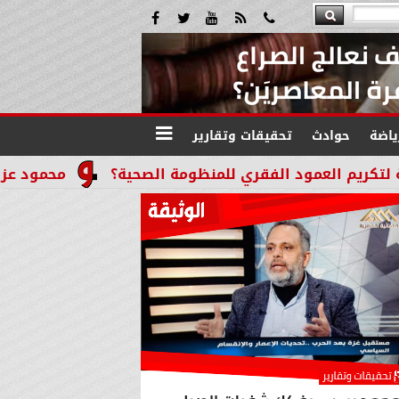
ياضة
حوادث
تحقيقات وتقارير
ود الفقري للمنظومة الصحية؟
محمود عزازي: نتدخل فور