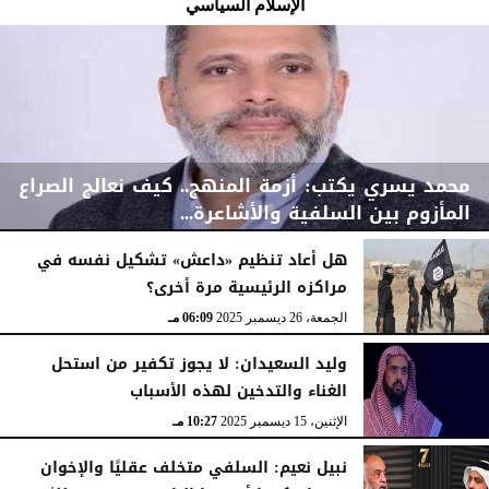
الإسلام السياسي
محمد يسري يكتب: أزمة المنهج.. كيف نعالج الصراع
المأزوم بين السلفية والأشاعرة...
هل أعاد تنظيم «داعش» تشكيل نفسه في
مراكزه الرئيسية مرة أخرى؟
الثلاثاء، 6 يناير 2026
03:48 مـ
الجمعة، 26 ديسمبر 2025
06:09 مـ
وليد السعيدان: لا يجوز تكفير من استحل
الغناء والتدخين لهذه الأسباب
الإثنين، 15 ديسمبر 2025
10:27 مـ
نبيل نعيم: السلفي متخلف عقليًا والإخوان