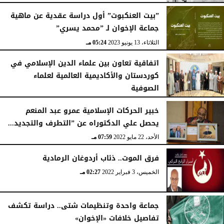
”بيت العنكبوت” أول دراسة عقدية عن ماهية
جماعة الإخوان لـ ”محمد يسري”
الثلاثاء، 13 يونيو 2023
05:24 مـ
اتفاقية تعاون بين علماء الدين الإسلامي في
كوردستان والأكاديمية العالمية لعلماء
الصوفية
الخميس، 14 يوليو 2022
09:23 مـ
خبير الحركات الإسلامية عمرو عبد المنعم
يحصل علي الدكتوراه عن ”التطرف والتجديد...
الأحد، 22 مايو 2022
07:59 مـ
فرق الموت.. ذئاب أردوغان الرمادية
الخميس، 3 فبراير 2022
02:27 مـ
جماعة واحدة وتنظيمات شتى.. دراسة تكشف
تفاصيل خلافات «الإخوان»