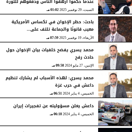
عندما حكموا أرهقوا الناس ودفعوهم للثورة
السبت، 29 نوفمبر 2025
01:02 مـ
باحث: حظر الإخوان في تكساس الأمريكية
معيب قانونًا والجماعة تلتف على...
الأربعاء، 19 نوفمبر 2025
07:59 مـ
محمد يسري يفضح خلفيات بيان الإخوان حول
حادث رفح
الإثنين، 27 مايو 2024
09:58 مـ
محمد يسري: لهذه الأسباب لم يشارك تنظيم
داعش في حرب غزة
الخميس، 4 يناير 2024
06:51 مـ
داعش يعلن مسؤوليته عن تفجيرات إيران
الخميس، 4 يناير 2024
06:18 مـ