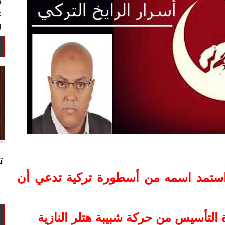
خبير أمني: طهران تستغل التهدئة
لتجارب تحت الأرض وتحالفها مع الصين
ت
وروسيا...
 استمد اسمه من أسطورة تركية تدعي أن
لتأسيس من حركة شبيبة هتلر النازية