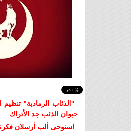
"الذئاب الرمادية" تنظيم
حيوان الذئب جد الأتراك
استوحى ألب أرسلان فكرة ا