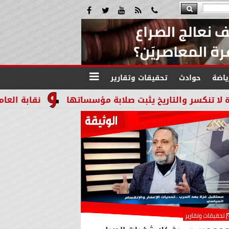
ياضة
حوادث
تحقيقات وتقارير
التاريخ يثبت صلابة مؤسساتها
نقابة العاملين بالني