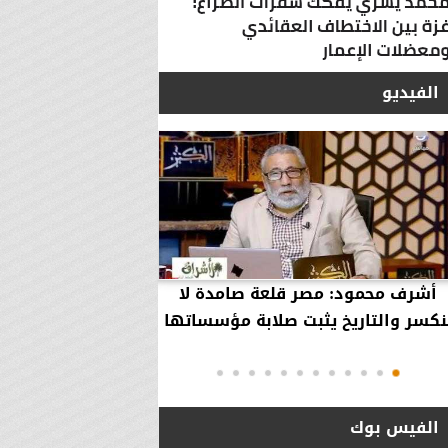
الفيديو
أشرف محمود: مصر قلعة صامدة لا
أشرف محمود: مصر 
نكسر والتاريخ يثبت صلابة مؤسساتها
بقاء إلهية حمت مؤ
دول..
الفيس بوك