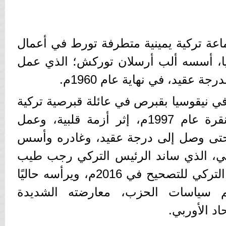
ماعة تركية يمينية متطرفة تورط في أعمال
ا، أسسه ألب أرسلان توركش؛ الذي عمل
 عقيد، في نهاية عام 1960م.
ي نيقوسيا بقبرص في عائلة قبرصية تركية
عام 1917م، وتوفى في أنقرة عام 1997م، إثر أزمة قلبية، وعمل
حتى وصل إلى درجة عقيد، وغادره وأسس
ني، الذي ساند الرئيس التركي رجب طيب
أردوغان ضد حركة الجيش التركي للتصحيح في 2016م، ويرأسه حاليًا
 سياسات الحزب، معارضته الشديدة
اد الأوربي.