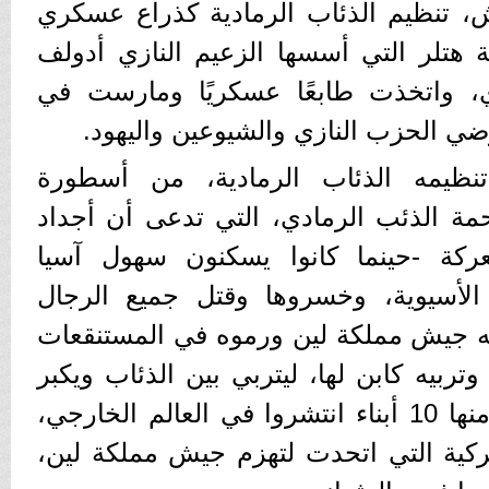
 تنظيم الذئاب الرمادية كذراع عسكري
ة هتلر التي أسسها الزعيم النازي أدولف
زي، واتخذت طابعًا عسكريًا ومارست في
ضي الحزب النازي والشيوعين واليهود.
ظيمه الذئاب الرمادية، من أسطورة
مة الذئب الرمادي، التي تدعى أن أجداد
كة -حينما كانوا يسكنون سهول آسيا
لأسيوية، وخسروها وقتل جميع الرجال
به جيش مملكة لين ورموه في المستنقعات
 وتربيه كابن لها، ليتربي بين الذئاب ويكبر
كذئب ويتزوج ذئبة وينجب منها 10 أبناء انتشروا في العالم الخارجي،
تركية التي اتحدت لتهزم جيش مملكة لين،