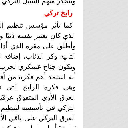
وينحدر منهم النسل التركي بم
رايخ تركي
كما تأثر مؤسس تنظيم الذئ
الذي كان يعتبر نفسه ذئبًا و
وأطلق على مقره الذي أدار 
الثانية وكر الذئاب، إضافة 
ويكون جناح عسكري لحزب سي
أنه استمد أهم فكرة من أفك
وهي فكرة الرايخ التي تع
العرق الأري المتفوق عرقيً
التركي في تأسيسه لتنظيم 
العرق التركي على باقي ال