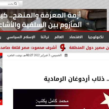
تكنولوجيا
الاقتصاد
العالم
تراثنا
الإسلام السياسي
ر
ل المنطقة
أشرف محمود: مصر قلعة صامدة لا تنكسر و
الخميس، 3 فبراير 2022
02:27 مـ
بتوقيت القاهرة
 ذئاب أردوغان الرمادية