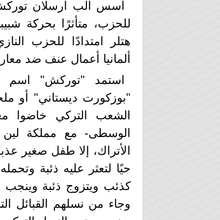
أسس ألب أرسلان توركش،
للحزب، متأثرًا بحركة شبيب
هتلر امتدادًا للحزب النا
ألمانيا أعمال عنف ضد معار
استمد "توركش" اسم تن
"بوزكورت ديستاني" أو ملح
الشعب التركي خاضوا معر
الوسطى- مع مملكة لين ا
الأتراك، إلا طفل صغير عذ
حيًا لتعثر عليه ذئبة وتحمله
وجاء من نسلهم القبائل ال