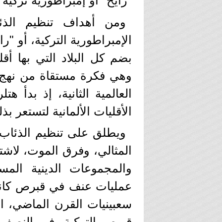
"رايخ" أو إمبراطورية تركية 
ومن أهداف تنظيم الذئا
الإمبراطورية التركية، أو "ر
بضم كل البلاد التي بها أقل
وهي فكرة مستقاة من نهج 
العالمية الثانية، إذ بدأ ه
الأقليات الألمانية لتستعر بذل
ويطلق على تنظيم الذئاب 
المثالي، وفرق الموت، لاشت
والمجموعات الدينية المس
عمليات عنف في قبرص كانت 
سعبينيات القرن الماضي، 
قبرص التركية، في النصف