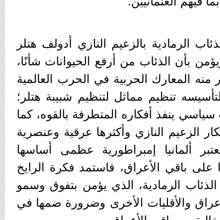
ا فيهم العثمانيين.
اب الرمادية بالزعيم النازي أدولف هتلر
يؤمن بأن الذئاب من أرفع الحيوانات شأنًا،
منه المعارك الحربية في الحرب العالمية
لتأسيسه تنظيم مماثل لتنظيم شبيبة هتلر؛
اسي ينفذ أفكاره المتطرفة بالقوه، كما
ار الزعيم النازي وأكثرها عرقية وعنصرية
تبر ألمانيا إمبراطورية عظمى أساسها
ا على باقي الأعراق، فاستمد فكرة الرايخ
الذئاب الرمادية، الذي يؤمن بتفوق وسمو
أعراق والأقليات الأخرى وضرورة ضمها في