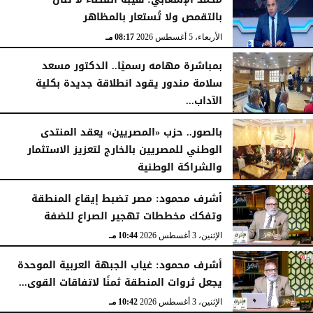
بالتقمص ولا تُستعار بالمظاهر
الأربعاء، 5 أغسطس 2026
08:17 مـ
بمباشرة مهامه رسميًا.. الدكتور مسعد
سلامة مندور يقود انطلاقة جديدة بكلية
الآداب...
الأربعاء، 5 أغسطس 2026
04:51 مـ
بالصور.. حزب «المصريين» يعقد المنتدى
الوطني للمصريين بالخارج لتعزيز الاستثمار
والشراكة الوطنية
الثلاثاء، 4 أغسطس 2026
11:31 مـ
أشرف محمود: مصر تضبط إيقاع المنطقة
وتفكك مخططات تهجير الصراع للضفة
الإثنين، 3 أغسطس 2026
10:44 مـ
أشرف محمود: غياب الجبهة العربية الموحدة
يجعل ثروات المنطقة ثمنًا لاتفاقات القوى...
الإثنين، 3 أغسطس 2026
10:42 مـ