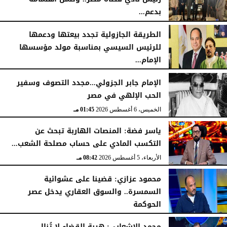
بدعم...
اليوم
الجمعة، 7 أغسطس 2026
11:31 صـ
الخميس، 6 أغسطس 2026
06:22 مـ
الطريقة الجازولية تجدد بيعتها ودعمها
للرئيس السيسي بمناسبة مولد مؤسسها
الإمام...
الخميس، 6 أغسطس 2026
02:46 مـ
الإمام جابر الجزولي...مجدد التصوف وسفير
الحب الإلهي في مصر
الخميس، 6 أغسطس 2026
01:45 مـ
ياسر فضة: المنصات الهاربة تبحث عن
التكسب المادي على حساب مصلحة الشعب...
الأربعاء، 5 أغسطس 2026
08:42 مـ
محمود عزازي: قضينا على عشوائية
السمسرة.. والسوق العقاري يدخل عصر
الحوكمة
الأربعاء، 5 أغسطس 2026
08:19 مـ
محمد الإشعابي: هيبة القضاء لا تُنال