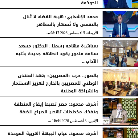
الحوكمة
الأربعاء، 5 أغسطس 2026
08:19 مـ
محمد الإشعابي: هيبة القضاء لا تُنال
بالتقمص ولا تُستعار بالمظاهر
الأربعاء، 5 أغسطس 2026
08:17 مـ
بمباشرة مهامه رسميًا.. الدكتور مسعد
سلامة مندور يقود انطلاقة جديدة بكلية
الآداب...
الأربعاء، 5 أغسطس 2026
04:51 مـ
بالصور.. حزب «المصريين» يعقد المنتدى
الوطني للمصريين بالخارج لتعزيز الاستثمار
والشراكة الوطنية
الثلاثاء، 4 أغسطس 2026
11:31 مـ
أشرف محمود: مصر تضبط إيقاع المنطقة
وتفكك مخططات تهجير الصراع للضفة
الإثنين، 3 أغسطس 2026
10:44 مـ
أشرف محمود: غياب الجبهة العربية الموحدة