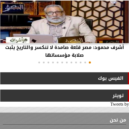
أشرف محمود: مصر قلعة صامدة لا تنكسر والتاريخ يثبت
صلابة مؤسساتها
الفيس بوك
تويتر
Tweets by
من نحن