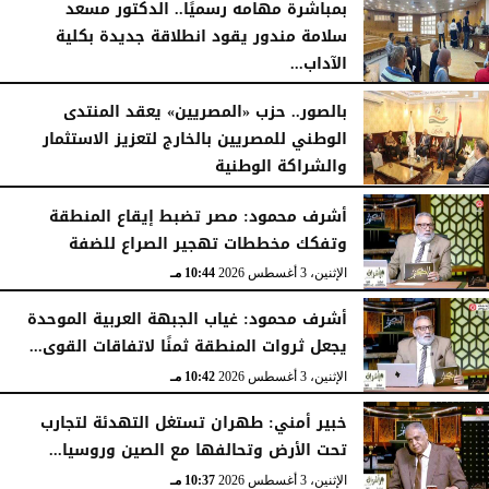
بمباشرة مهامه رسميًا.. الدكتور مسعد
سلامة مندور يقود انطلاقة جديدة بكلية
الآداب...
الأربعاء، 5 أغسطس 2026
04:51 مـ
بالصور.. حزب «المصريين» يعقد المنتدى
الوطني للمصريين بالخارج لتعزيز الاستثمار
والشراكة الوطنية
الثلاثاء، 4 أغسطس 2026
11:31 مـ
أشرف محمود: مصر تضبط إيقاع المنطقة
وتفكك مخططات تهجير الصراع للضفة
الإثنين، 3 أغسطس 2026
10:44 مـ
أشرف محمود: غياب الجبهة العربية الموحدة
يجعل ثروات المنطقة ثمنًا لاتفاقات القوى...
الإثنين، 3 أغسطس 2026
10:42 مـ
خبير أمني: طهران تستغل التهدئة لتجارب
تحت الأرض وتحالفها مع الصين وروسيا...
الإثنين، 3 أغسطس 2026
10:37 مـ