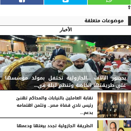
⇧
موضوعات متعلقة
الأخبار
بحضور الآلاف ...الجازولية تحتفل بمولد مؤسسها
علي طريقتها الخاصة وتنظم ليلة في...
نقابة العاملين بالنيابات والمحاكم تهنئ
رئيس نادي قضاة مصر.. وتثمن اهتمامه
بدعم...
اليوم
الجمعة، 7 أغسطس 2026
11:31 صـ
الخميس، 6 أغسطس 2026
06:22 مـ
الطريقة الجازولية تجدد بيعتها ودعمها