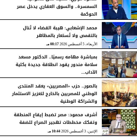
السمسرة.. والسوق العقاري يدخل عصر
الحوكمة
الأربعاء، 5 أغسطس 2026
08:19 مـ
محمد الإشعابي: هيبة القضاء لا تُنال
بالتقمص ولا تُستعار بالمظاهر
الأربعاء، 5 أغسطس 2026
08:17 مـ
بمباشرة مهامه رسميًا.. الدكتور مسعد
سلامة مندور يقود انطلاقة جديدة بكلية
الآداب...
الأربعاء، 5 أغسطس 2026
04:51 مـ
بالصور.. حزب «المصريين» يعقد المنتدى
الوطني للمصريين بالخارج لتعزيز الاستثمار
والشراكة الوطنية
الثلاثاء، 4 أغسطس 2026
11:31 مـ
أشرف محمود: مصر تضبط إيقاع المنطقة
وتفكك مخططات تهجير الصراع للضفة
الإثنين، 3 أغسطس 2026
10:44 مـ