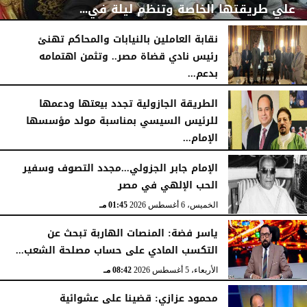
علي طريقتها الخاصة وتنظم ليلة في...
نقابة العاملين بالنيابات والمحاكم تهنئ
رئيس نادي قضاة مصر.. وتثمن اهتمامه
بدعم...
اليوم
الجمعة، 7 أغسطس 2026
11:31 صـ
الخميس، 6 أغسطس 2026
06:22 مـ
الطريقة الجازولية تجدد بيعتها ودعمها
للرئيس السيسي بمناسبة مولد مؤسسها
الإمام...
الخميس، 6 أغسطس 2026
02:46 مـ
الإمام جابر الجزولي...مجدد التصوف وسفير
الحب الإلهي في مصر
الخميس، 6 أغسطس 2026
01:45 مـ
ياسر فضة: المنصات الهاربة تبحث عن
التكسب المادي على حساب مصلحة الشعب...
الأربعاء، 5 أغسطس 2026
08:42 مـ
محمود عزازي: قضينا على عشوائية