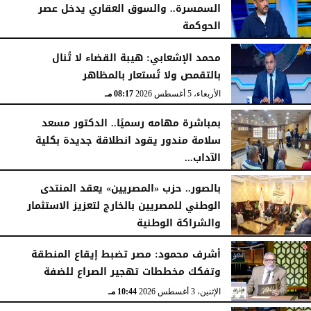
السمسرة.. والسوق العقاري يدخل عصر
الحوكمة
الأربعاء، 5 أغسطس 2026
08:19 مـ
محمد الإشعابي: هيبة القضاء لا تُنال
بالتقمص ولا تُستعار بالمظاهر
الأربعاء، 5 أغسطس 2026
08:17 مـ
بمباشرة مهامه رسميًا.. الدكتور مسعد
سلامة مندور يقود انطلاقة جديدة بكلية
الآداب...
الأربعاء، 5 أغسطس 2026
04:51 مـ
بالصور.. حزب «المصريين» يعقد المنتدى
الوطني للمصريين بالخارج لتعزيز الاستثمار
والشراكة الوطنية
الثلاثاء، 4 أغسطس 2026
11:31 مـ
أشرف محمود: مصر تضبط إيقاع المنطقة
وتفكك مخططات تهجير الصراع للضفة
الإثنين، 3 أغسطس 2026
10:44 مـ