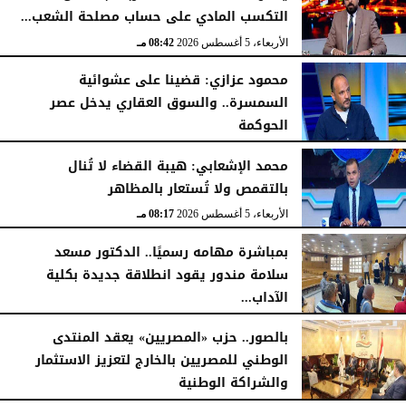
التكسب المادي على حساب مصلحة الشعب...
الأربعاء، 5 أغسطس 2026
08:42 مـ
محمود عزازي: قضينا على عشوائية
السمسرة.. والسوق العقاري يدخل عصر
الحوكمة
الأربعاء، 5 أغسطس 2026
08:19 مـ
محمد الإشعابي: هيبة القضاء لا تُنال
بالتقمص ولا تُستعار بالمظاهر
الأربعاء، 5 أغسطس 2026
08:17 مـ
بمباشرة مهامه رسميًا.. الدكتور مسعد
سلامة مندور يقود انطلاقة جديدة بكلية
الآداب...
الأربعاء، 5 أغسطس 2026
04:51 مـ
بالصور.. حزب «المصريين» يعقد المنتدى
الوطني للمصريين بالخارج لتعزيز الاستثمار
والشراكة الوطنية