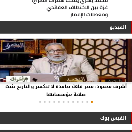
الفيديو
أشرف محمود: مصر قلعة صامدة لا تنكسر والتاريخ يثبت
صلابة مؤسساتها
الفيس بوك