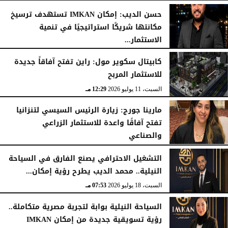
حسن الديب: إمكان IMKAN تستهدف ترسيخ
مكانتها شريكًا استراتيجيًا في تنمية
الاستثمار...
الثلاثاء، 21 يوليو 2026
04:19 مـ
كابيتال سكوير مول: راين تفتح آفاقاً جديدة
للاستثمار المربح
السبت، 11 يوليو 2026
12:29 مـ
مارينا جورج: زيارة الرئيس السيسي لتنزانيا
تفتح آفاقًا واعدة للاستثمار الزراعي
والصناعي
الأحد، 19 يوليو 2026
06:54 مـ
التشغيل الاحترافي يصنع الفارق في السياحة
النيلية.. محمد الديب يطرح رؤية إمكان...
السبت، 18 يوليو 2026
07:53 مـ
السياحة النيلية بوابة لتجربة مصرية متكاملة..
رؤية تسويقية جديدة من إمكان IMKAN