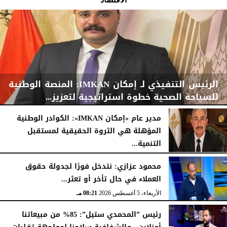
الرئيس التنفيذي لـ إمكان IMKAN: المنصة الوطنية
للسياحة الصحية خطوة استراتيجية لتعزيز...
مدير عام «إمكان IMKAN»: الكوادر الوطنية
المؤهلة هي الثروة الحقيقية لمستقبل
التنمية...
الأحد، 9 أغسطس 2026
09:01 مـ
الخميس، 6 أغسطس 2026
08:31 مـ
محمود عزازي: نتدخل فورًا لجدولة حقوق
العملاء في حال تأخر أو تعثر...
الأربعاء، 5 أغسطس 2026
08:21 مـ
رئيس ”المحمدي ستيل”: 85% من مبيعاتنا