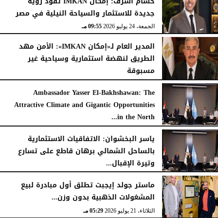
حسام أشرف: إمكان IMKAN تقود رؤية
جديدة للاستثمار والسياحة النيلية في مصر
الجمعة، 24 يوليو 2026
09:55 مـ
المدير العام لـ«إمكان IMKAN»: الأمن مهد
الطريق لنهضة استثمارية وسياحية غير
مسبوقة
الخميس، 23 يوليو 2026
04:32 مـ
Ambassador Yasser El-Bakhshawan: The
Attractive Climate and Gigantic Opportunities
in the North...
الأربعاء، 22 يوليو 2026
01:57 صـ
ياسر البخشوان: الاتفاقيات الاستثمارية
بالساحل الشمالي برهان قاطع على تسارع
وتيرة الإقبال...
الثلاثاء، 21 يوليو 2026
05:35 مـ
ماستر جولد إيجبت تطلق أول مبادرة لبيع
المشغولات الذهبية بدون وزن...
الثلاثاء، 21 يوليو 2026
05:29 مـ