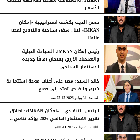
أونلاين.. والشفافية سلاحنا لمواجهة تقلبات
الأسعار
الأربعاء، 5 أغسطس 2026
06:02 مـ
حسن الديب يكشف استراتيجية «إمكان
IMKAN» لبناء سفن سياحية والترويج لمصر
عالميًا
الإثنين، 3 أغسطس 2026
07:31 مـ
رئيس إمكان IMKAN: السياحة النيلية
والاقتصاد الأزرق يفتحان آفاقًا جديدة
للاستثمار السياحي...
الأحد، 2 أغسطس 2026
01:37 مـ
خالد السيد: مصر على أعتاب موجة استثمارية
كبرى والفرص تمتد إلى جميع...
الجمعة، 31 يوليو 2026
02:42 صـ
الرئيس التنفيذي لـ «إمكان IMKAN»: إطلاق
تقرير الاستثمار العالمي 2026 يؤكد تنامي...
الثلاثاء، 28 يوليو 2026
08:41 مـ