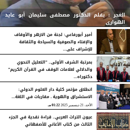
الغجر : بقلم الدكتور مصطفى سليمان أبو عايد
الهوارى
أمير أبورفاعي: لجنة من الازهر والأوقاف
والإفتاء والصوفية والسياحة والثقافة
للإشراف على...
الإثنين، 20 أبريل 2026
10:32 صـ
الجمعة، 27 فبراير 2026
02:52 مـ
بمرتبة الشرف الأولى.. ”التعليل النحوي
والدلالي لعلامات الوقف في القرآن الكريم”
دكتوراه...
الثلاثاء، 10 فبراير 2026
09:07 مـ
انطلاق مؤتمر كلية دار العلوم الدولي:
الاستشراق والهوية ـ مقاربات في اللغة...
الأحد، 21 ديسمبر 2025
01:22 مـ
عيون التراث العربي.. قراءة نقدية في الجزء
الثالث من كتاب الأغاني للأصفهاني