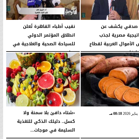
 صدقي يكشف عن
نقيب أطباء القاهرة تُعلن
تيجية مصرية لجذب
انطلاق المؤتمر الدولي
الأموال العربية لقطاع
للسياحة الصحية والعلاجية في
شفاء
يوليو...
01:27 صـ
السبت، 2 مايو 2026
01:25 صـ
«شتاء دافئ بلا سمنة ولا
08:18 مـ
كسل.. دليلك الذكي للتغذية
السليمة في موجات...