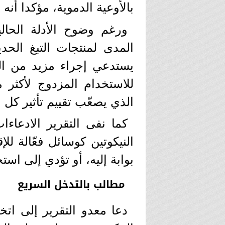
بالأوعية الدموية، مؤكدا أنه 
ورغم وضوح الأدلة الحالية
المدى لمنتجات التبغ الحد
يستدعي إجراء مزيد من ال
للاستخدام المزدوج لأكثر 
الذي يصعّب تقييم تأثير كل 
كما نفى التقرير الادعاءا
النيكوتين كوسائل فعّالة للإ
بوابة إليه، أو تؤدي إلى استخ
مطالب بالتدخل السريع
دعا معدو التقرير إلى ات