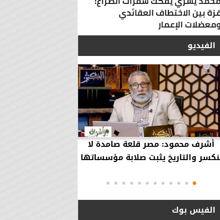
الفيديو
أشرف محمود: مصر قلعة صامدة لا
أشرف محمود: مصر 
نكسر والتاريخ يثبت صلابة مؤسساتها
بقاء إلهية حمت مؤ
دول..
الفيس بوك